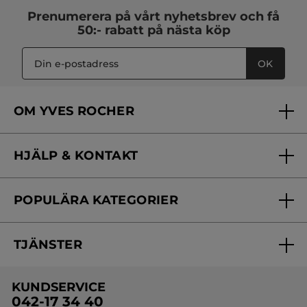
Prenumerera på vårt
nyhetsbrev
och få
50:- rabatt på nästa köp
OK
OM YVES ROCHER
Vilka är vi?
HJÄLP & KONTAKT
Vårt engagemang
Frågor & svar
Yves Rocher Foundation
POPULÄRA KATEGORIER
Kontakta oss
Skönhetstips
Nyheter
Spåra min order
Samarbeta med oss
TJÄNSTER
Erbjudanden
Online prislista
Erbjudande per post
Bästsäljare
KUNDSERVICE
Onlineprislista för postorder
Travelsize
042-17 34 40