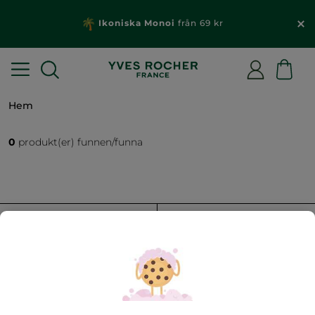
Ikoniska Monoi
från 69 kr
Hem
0
produkt(er) funnen/funna
FILTRERA
SORTERA EFTER