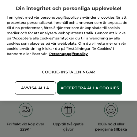
Din integritet och personliga upplevelse!
I enlighet med vår personuppgiftspolicy använder vi cookies för att
presentera personaliserat innehåll och annonser som är anpassade
till dina preferenser, föreslå tjänster som är kopplade till sociala
medier och för att analysera webbplatsens trafik. Genom att klicka
100%
vegetabiliska
60 hektar
på "Acceptera alla cookies" samtycker du till användning av alla
ingredienser
ekologiska odlingar
cookies som placeras på vår webbplats. Om du vill veta mer om vår
cookie-användning klickar du på "Inställningar för Cookies" i
bannern eller läser vår
Personuppgiftspolicy
Övriga kategorier
COOKIE-INSTÄLLNINGAR
AVVISA ALLA
ACCEPTERA ALLA COOKIES
Fri frakt vid köp över
Upp till två gratis
100% nöjd eller
229Kr
gåvor
pengarna tillbaka