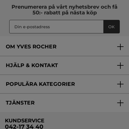
Prenumerera på vårt
nyhetsbrev
och få
50:- rabatt på nästa köp
OK
OM YVES ROCHER
Vilka är vi?
HJÄLP & KONTAKT
Vårt engagemang
Frågor & svar
Yves Rocher Foundation
POPULÄRA KATEGORIER
Kontakta oss
Skönhetstips
Nyheter
Spåra min order
Samarbeta med oss
TJÄNSTER
Erbjudanden
Online prislista
Erbjudande per post
Bästsäljare
KUNDSERVICE
Onlineprislista för postorder
Travelsize
042-17 34 40