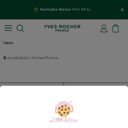
Ikoniska Monoi
från 69 kr
Hem
0
produkt(er) funnen/funna
FILTRERA
SORTERA EFTER