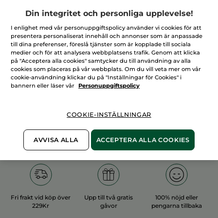
Din integritet och personliga upplevelse!
I enlighet med vår personuppgiftspolicy använder vi cookies för att
presentera personaliserat innehåll och annonser som är anpassade
till dina preferenser, föreslå tjänster som är kopplade till sociala
medier och för att analysera webbplatsens trafik. Genom att klicka
100%
vegetabiliska
60 hektar
på "Acceptera alla cookies" samtycker du till användning av alla
ingredienser
ekologiska odlingar
cookies som placeras på vår webbplats. Om du vill veta mer om vår
cookie-användning klickar du på "Inställningar för Cookies" i
bannern eller läser vår
Personuppgiftspolicy
Övriga kategorier
COOKIE-INSTÄLLNINGAR
AVVISA ALLA
ACCEPTERA ALLA COOKIES
Fri frakt vid köp över
Upp till två gratis
100% nöjd eller
229Kr
gåvor
pengarna tillbaka