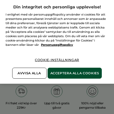
Din integritet och personliga upplevelse!
I enlighet med vår personuppgiftspolicy använder vi cookies för att
presentera personaliserat innehåll och annonser som är anpassade
till dina preferenser, föreslå tjänster som är kopplade till sociala
medier och för att analysera webbplatsens trafik. Genom att klicka
100%
vegetabiliska
60 hektar
på "Acceptera alla cookies" samtycker du till användning av alla
ingredienser
ekologiska odlingar
cookies som placeras på vår webbplats. Om du vill veta mer om vår
cookie-användning klickar du på "Inställningar för Cookies" i
bannern eller läser vår
Personuppgiftspolicy
Övriga kategorier
COOKIE-INSTÄLLNINGAR
AVVISA ALLA
ACCEPTERA ALLA COOKIES
Fri frakt vid köp över
Upp till två gratis
100% nöjd eller
229Kr
gåvor
pengarna tillbaka