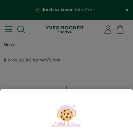
Ikoniska Monoi
från 69 kr
Hem
0
produkt(er) funnen/funna
FILTRERA
SORTERA EFTER