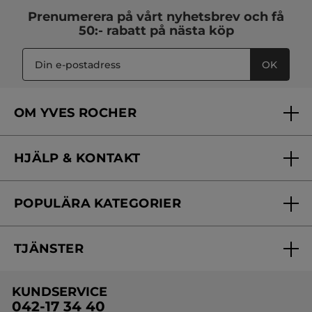
Prenumerera på vårt
nyhetsbrev
och få
50:- rabatt på nästa köp
OK
OM YVES ROCHER
Vilka är vi?
HJÄLP & KONTAKT
Vårt engagemang
Frågor & svar
Yves Rocher Foundation
POPULÄRA KATEGORIER
Kontakta oss
Skönhetstips
Nyheter
Spåra min order
Samarbeta med oss
TJÄNSTER
Erbjudanden
Online prislista
Erbjudande per post
Bästsäljare
KUNDSERVICE
Onlineprislista för postorder
Travelsize
042-17 34 40