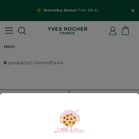
Ikoniska Monoi
från 69 kr
Hem
0
produkt(er) funnen/funna
FILTRERA
SORTERA EFTER