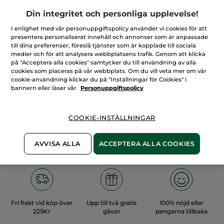
Din integritet och personliga upplevelse!
I enlighet med vår personuppgiftspolicy använder vi cookies för att
presentera personaliserat innehåll och annonser som är anpassade
till dina preferenser, föreslå tjänster som är kopplade till sociala
medier och för att analysera webbplatsens trafik. Genom att klicka
100%
vegetabiliska
60 hektar
på "Acceptera alla cookies" samtycker du till användning av alla
ingredienser
ekologiska odlingar
cookies som placeras på vår webbplats. Om du vill veta mer om vår
cookie-användning klickar du på "Inställningar för Cookies" i
bannern eller läser vår
Personuppgiftspolicy
Övriga kategorier
COOKIE-INSTÄLLNINGAR
AVVISA ALLA
ACCEPTERA ALLA COOKIES
Fri frakt vid köp över
Upp till två gratis
100% nöjd eller
229Kr
gåvor
pengarna tillbaka