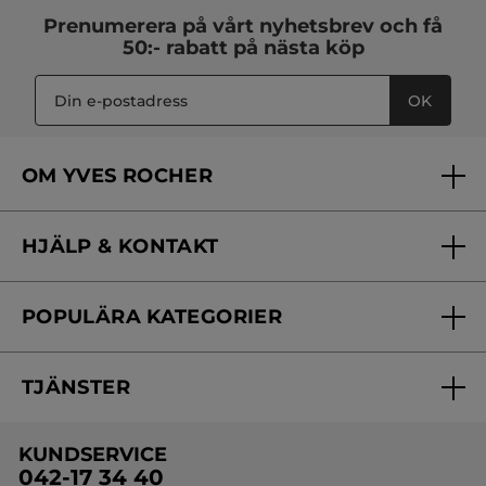
Prenumerera på vårt
nyhetsbrev
och få
50:- rabatt på nästa köp
OK
OM YVES ROCHER
Vilka är vi?
HJÄLP & KONTAKT
Vårt engagemang
Frågor & svar
Yves Rocher Foundation
POPULÄRA KATEGORIER
Kontakta oss
Skönhetstips
Nyheter
Spåra min order
Samarbeta med oss
TJÄNSTER
Erbjudanden
Online prislista
Erbjudande per post
Bästsäljare
KUNDSERVICE
Onlineprislista för postorder
Travelsize
042-17 34 40