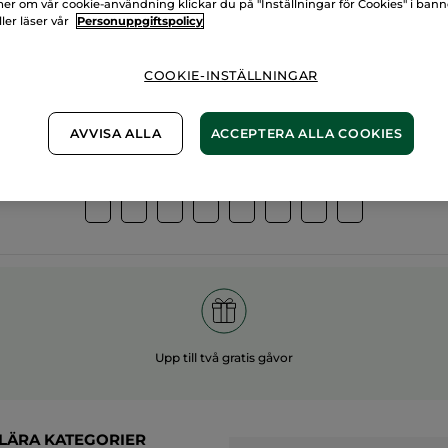
er om vår cookie-användning klickar du på "Inställningar för Cookies" i ban
ller läser vår
Personuppgiftspolicy
00%
vegetabiliska
60 hekt
gredienser
ekologis
COOKIE-INSTÄLLNINGAR
AVVISA ALLA
ACCEPTERA ALLA COOKIES
Övriga kategorier
Upp till två gratis gåvor
LÄRA KATEGORIER