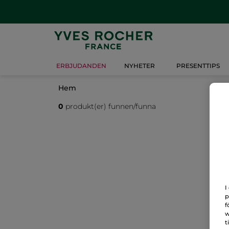
ERBJUDANDEN
NYHETER
PRESENTTIPS
Hem
0
produkt(er) funnen/funna
I
p
f
w
t