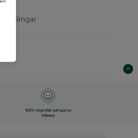
nern
ar
ka odlingar
100% nöjd eller pengarna
tillbaka