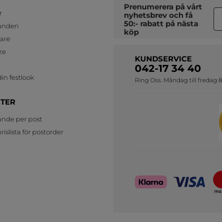
Prenumerera på vårt
r
nyhetsbrev
och få
50:- rabatt på nästa
anden
köp
jare
ze
KUNDSERVICE
042-17 34 40
in festlook
Ring Oss. Måndag till fredag 8
STER
ande per post
islista för postorder