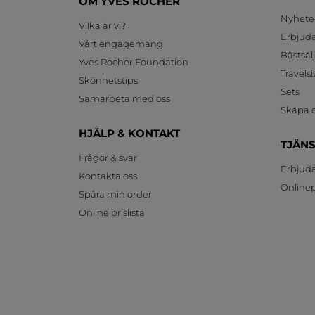
OM YVES ROCHER
Nyhete
Vilka är vi?
Erbjud
Vårt engagemang
Bästsäl
Yves Rocher Foundation
Travelsi
Skönhetstips
Sets
Samarbeta med oss
Skapa d
HJÄLP & KONTAKT
TJÄN
Frågor & svar
Erbjud
Kontakta oss
Onlinepr
Spåra min order
Online prislista