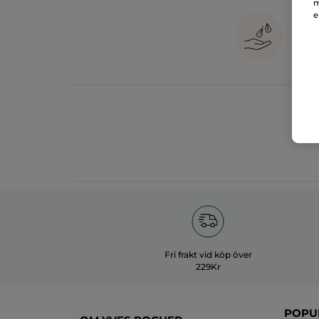
m
e
1
in
Fri frakt vid köp över
229Kr
POPU