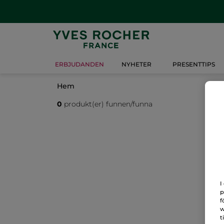
ERBJUDANDEN
NYHETER
PRESENTTIPS
Hem
0
produkt(er) funnen/funna
I
p
f
w
t