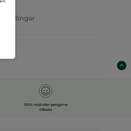
nern
ar
ka odlingar
100% nöjd eller pengarna
tillbaka