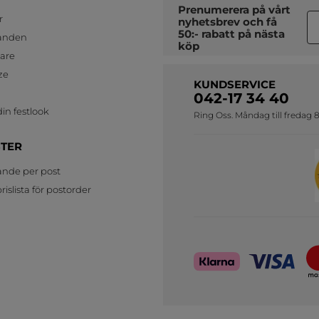
Prenumerera på vårt
r
nyhetsbrev
och få
50:- rabatt på nästa
anden
köp
jare
ze
KUNDSERVICE
042-17 34 40
in festlook
Ring Oss. Måndag till fredag 8
STER
ande per post
islista för postorder