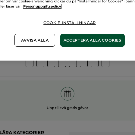
er om vår cookie-användning klickar du på "Inställningar för Cookies" i ban
ller läser vår
Personuppgiftspolicy
00%
vegetabiliska
60 hekt
gredienser
ekologis
COOKIE-INSTÄLLNINGAR
AVVISA ALLA
ACCEPTERA ALLA COOKIES
Övriga kategorier
Upp till två gratis gåvor
LÄRA KATEGORIER