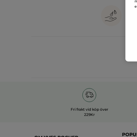
m
e
1
in
Fri frakt vid köp över
229Kr
POPU