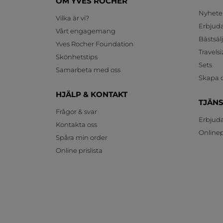
OM YVES ROCHER
Nyhete
Vilka är vi?
Erbjud
Vårt engagemang
Bästsäl
Yves Rocher Foundation
Travelsi
Skönhetstips
Sets
Samarbeta med oss
Skapa d
HJÄLP & KONTAKT
TJÄN
Frågor & svar
Erbjud
Kontakta oss
Onlinepr
Spåra min order
Online prislista