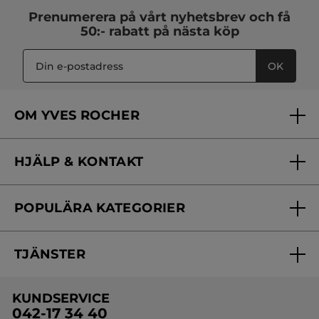
Prenumerera på vårt
nyhetsbrev
och få
50:- rabatt på nästa köp
OK
OM YVES ROCHER
Vilka är vi?
HJÄLP & KONTAKT
Vårt engagemang
Frågor & svar
Yves Rocher Foundation
POPULÄRA KATEGORIER
Kontakta oss
Skönhetstips
Nyheter
Spåra min order
Samarbeta med oss
TJÄNSTER
Erbjudanden
Online prislista
Erbjudande per post
Bästsäljare
KUNDSERVICE
Onlineprislista för postorder
Travelsize
042-17 34 40