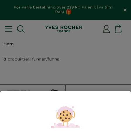
För varje beställning över 229 kr: Få en gåva & fri
frakt
Hem
0
produkt(er) funnen/funna
FILTRERA
SORTERA EFTER