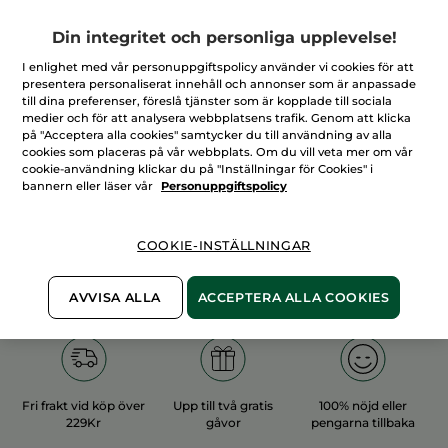
Din integritet och personliga upplevelse!
I enlighet med vår personuppgiftspolicy använder vi cookies för att
presentera personaliserat innehåll och annonser som är anpassade
till dina preferenser, föreslå tjänster som är kopplade till sociala
100%
vegetabiliska
60 hektar
medier och för att analysera webbplatsens trafik. Genom att klicka
ingredienser
ekologiska odlingar
på "Acceptera alla cookies" samtycker du till användning av alla
cookies som placeras på vår webbplats. Om du vill veta mer om vår
cookie-användning klickar du på "Inställningar för Cookies" i
bannern eller läser vår
Personuppgiftspolicy
Övriga kategorier
COOKIE-INSTÄLLNINGAR
AVVISA ALLA
ACCEPTERA ALLA COOKIES
Fri frakt vid köp över
Upp till två gratis
100% nöjd eller
229Kr
gåvor
pengarna tillbaka