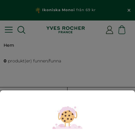
Ikoniska Monoi
från 69 kr
Hem
0
produkt(er) funnen/funna
FILTRERA
SORTERA EFTER