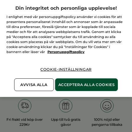
Din integritet och personliga upplevelse!
I enlighet med vår personuppgiftspolicy använder vi cookies för att
presentera personaliserat innehåll och annonser som är anpassade
till dina preferenser, föreslå tjänster som är kopplade till sociala
medier och för att analysera webbplatsens trafik. Genom att klicka
100%
vegetabiliska
60 hektar
på "Acceptera alla cookies" samtycker du till användning av alla
ingredienser
ekologiska odlingar
cookies som placeras på vår webbplats. Om du vill veta mer om vår
cookie-användning klickar du på "Inställningar för Cookies" i
bannern eller läser vår
Personuppgiftspolicy
Övriga kategorier
COOKIE-INSTÄLLNINGAR
AVVISA ALLA
ACCEPTERA ALLA COOKIES
Fri frakt vid köp över
Upp till två gratis
100% nöjd eller
229Kr
gåvor
pengarna tillbaka