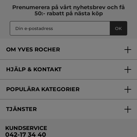
Prenumerera på vårt
nyhetsbrev
och få
50:- rabatt på nästa köp
OK
OM YVES ROCHER
Vilka är vi?
HJÄLP & KONTAKT
Vårt engagemang
Frågor & svar
Yves Rocher Foundation
POPULÄRA KATEGORIER
Kontakta oss
Skönhetstips
Nyheter
Spåra min order
Samarbeta med oss
TJÄNSTER
Erbjudanden
Online prislista
Erbjudande per post
Bästsäljare
KUNDSERVICE
Onlineprislista för postorder
Travelsize
042-17 34 40