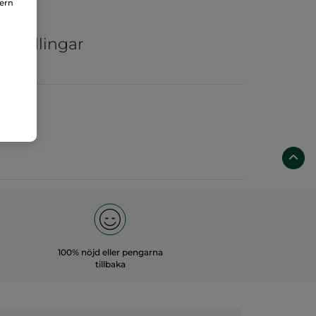
nern
ar
ka odlingar
100% nöjd eller pengarna
tillbaka