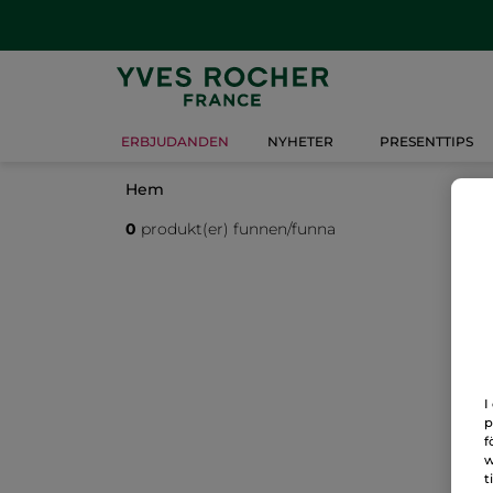
ERBJUDANDEN
NYHETER
PRESENTTIPS
Hem
0
produkt(er) funnen/funna
I
p
f
w
t