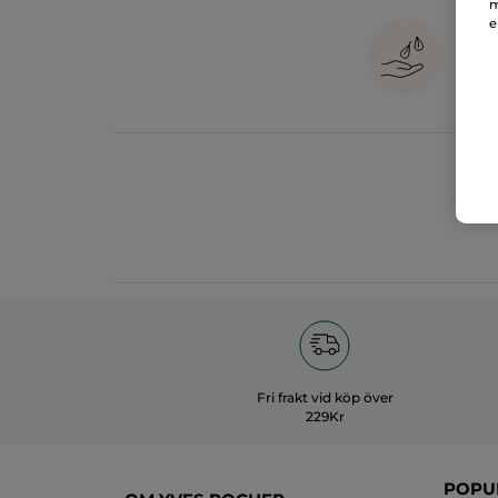
m
e
1
in
Fri frakt vid köp över
229Kr
POPU