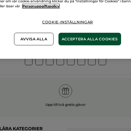
er om vår cookie-användning klickar du på "Inställningar för Cookies" i ban
ller läser vår
Personuppgiftspolicy
00%
vegetabiliska
60 hekt
gredienser
ekologis
COOKIE-INSTÄLLNINGAR
AVVISA ALLA
ACCEPTERA ALLA COOKIES
Övriga kategorier
Upp till två gratis gåvor
LÄRA KATEGORIER