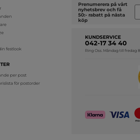
Prenumerera på vårt
r
nyhetsbrev
och få
50:- rabatt på nästa
anden
köp
jare
ze
KUNDSERVICE
042-17 34 40
in festlook
Ring Oss. Måndag till fredag 8
STER
ande per post
islista för postorder