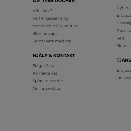
OM YVES ROCHER
Nyhete
Vilka är vi?
Erbjud
Vårt engagemang
Bästsäl
Yves Rocher Foundation
Travelsi
Skönhetstips
Sets
Samarbeta med oss
Skapa d
HJÄLP & KONTAKT
TJÄN
Frågor & svar
Erbjud
Kontakta oss
Onlinepr
Spåra min order
Online prislista