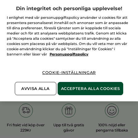
Din integritet och personliga upplevelse!
I enlighet med vår personuppgiftspolicy använder vi cookies för att
presentera personaliserat innehåll och annonser som är anpassade
till dina preferenser, föreslå tjänster som är kopplade till sociala
medier och för att analysera webbplatsens trafik. Genom att klicka
100%
vegetabiliska
60 hektar
på "Acceptera alla cookies" samtycker du till användning av alla
ingredienser
ekologiska odlingar
cookies som placeras på vår webbplats. Om du vill veta mer om vår
cookie-användning klickar du på "Inställningar för Cookies" i
bannern eller läser vår
Personuppgiftspolicy
Övriga kategorier
COOKIE-INSTÄLLNINGAR
AVVISA ALLA
ACCEPTERA ALLA COOKIES
Fri frakt vid köp över
Upp till två gratis
100% nöjd eller
229Kr
gåvor
pengarna tillbaka