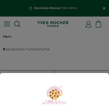
Ikoniska Monoi
från 69 kr
Hem
0
produkt(er) funnen/funna
FILTRERA
SORTERA EFTER