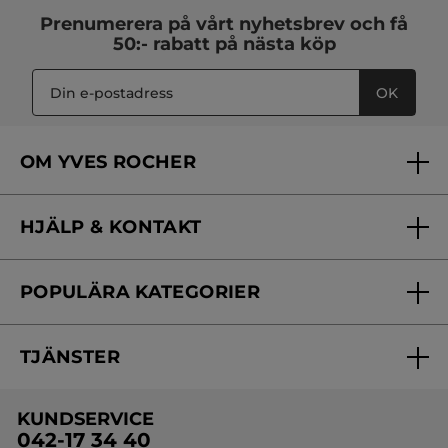
Prenumerera på vårt
nyhetsbrev
och få
50:- rabatt på nästa köp
OK
OM YVES ROCHER
Vilka är vi?
HJÄLP & KONTAKT
Vårt engagemang
Frågor & svar
Yves Rocher Foundation
POPULÄRA KATEGORIER
Kontakta oss
Skönhetstips
Nyheter
Spåra min order
Samarbeta med oss
TJÄNSTER
Erbjudanden
Online prislista
Erbjudande per post
Bästsäljare
KUNDSERVICE
Onlineprislista för postorder
Travelsize
042-17 34 40