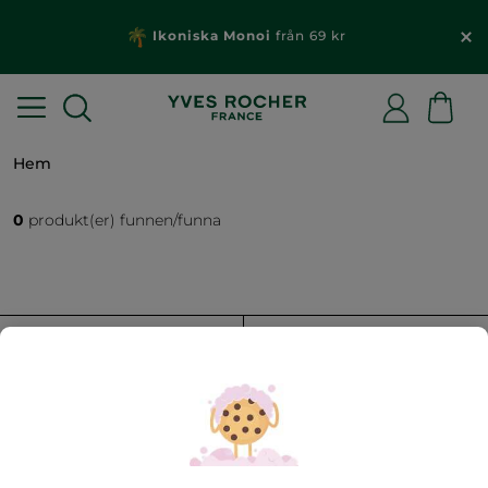
Ikoniska Monoi
från 69 kr
Hem
0
produkt(er) funnen/funna
FILTRERA
SORTERA EFTER