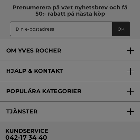
Prenumerera på vårt
nyhetsbrev
och få
50:- rabatt på nästa köp
OK
OM YVES ROCHER
Vilka är vi?
HJÄLP & KONTAKT
Vårt engagemang
Frågor & svar
Yves Rocher Foundation
POPULÄRA KATEGORIER
Kontakta oss
Skönhetstips
Nyheter
Spåra min order
Samarbeta med oss
TJÄNSTER
Erbjudanden
Online prislista
Erbjudande per post
Bästsäljare
KUNDSERVICE
Onlineprislista för postorder
Travelsize
042-17 34 40