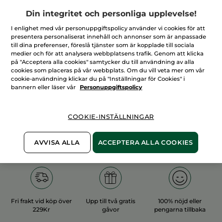
Din integritet och personliga upplevelse!
I enlighet med vår personuppgiftspolicy använder vi cookies för att
presentera personaliserat innehåll och annonser som är anpassade
till dina preferenser, föreslå tjänster som är kopplade till sociala
medier och för att analysera webbplatsens trafik. Genom att klicka
100%
vegetabiliska
60 hektar
på "Acceptera alla cookies" samtycker du till användning av alla
ingredienser
ekologiska odlingar
cookies som placeras på vår webbplats. Om du vill veta mer om vår
cookie-användning klickar du på "Inställningar för Cookies" i
bannern eller läser vår
Personuppgiftspolicy
Övriga kategorier
COOKIE-INSTÄLLNINGAR
AVVISA ALLA
ACCEPTERA ALLA COOKIES
Fri frakt vid köp över
Upp till två gratis
100% nöjd eller
229Kr
gåvor
pengarna tillbaka