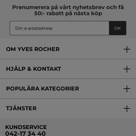
Prenumerera på vårt
nyhetsbrev
och få
50:- rabatt på nästa köp
OK
OM YVES ROCHER
Vilka är vi?
HJÄLP & KONTAKT
Vårt engagemang
Frågor & svar
Yves Rocher Foundation
POPULÄRA KATEGORIER
Kontakta oss
Skönhetstips
Nyheter
Spåra min order
Samarbeta med oss
TJÄNSTER
Erbjudanden
Online prislista
Erbjudande per post
Bästsäljare
KUNDSERVICE
Onlineprislista för postorder
Travelsize
042-17 34 40