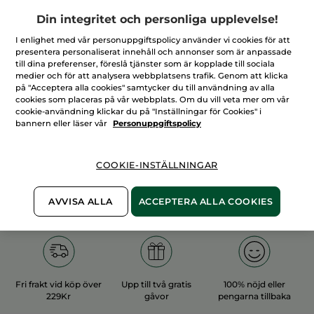
Din integritet och personliga upplevelse!
I enlighet med vår personuppgiftspolicy använder vi cookies för att
presentera personaliserat innehåll och annonser som är anpassade
till dina preferenser, föreslå tjänster som är kopplade till sociala
medier och för att analysera webbplatsens trafik. Genom att klicka
100%
vegetabiliska
60 hektar
på "Acceptera alla cookies" samtycker du till användning av alla
ingredienser
ekologiska odlingar
cookies som placeras på vår webbplats. Om du vill veta mer om vår
cookie-användning klickar du på "Inställningar för Cookies" i
bannern eller läser vår
Personuppgiftspolicy
Övriga kategorier
COOKIE-INSTÄLLNINGAR
AVVISA ALLA
ACCEPTERA ALLA COOKIES
Fri frakt vid köp över
Upp till två gratis
100% nöjd eller
229Kr
gåvor
pengarna tillbaka