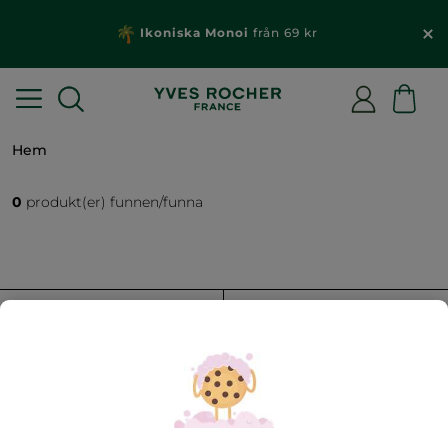
Ikoniska Monoi
från 69 kr
Hem
0
produkt(er) funnen/funna
FILTRERA
SORTERA EFTER