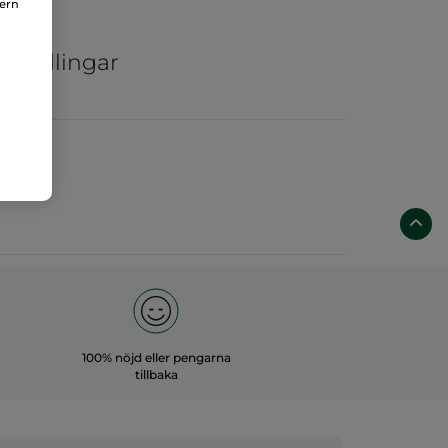
nern
ar
ka odlingar
100% nöjd eller pengarna
tillbaka