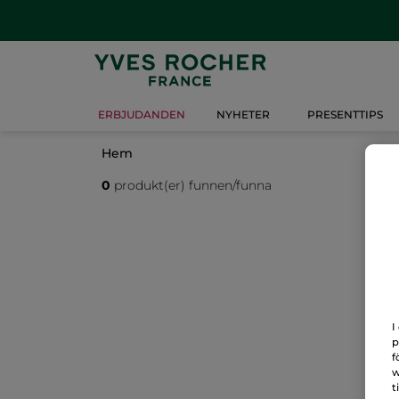
ERBJUDANDEN
NYHETER
PRESENTTIPS
Hem
0
produkt(er) funnen/funna
I
p
f
w
t