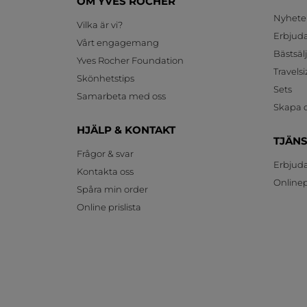
OM YVES ROCHER
Nyhete
Vilka är vi?
Erbjud
Vårt engagemang
Bästsäl
Yves Rocher Foundation
Travelsi
Skönhetstips
Sets
Samarbeta med oss
Skapa d
HJÄLP & KONTAKT
TJÄN
Frågor & svar
Erbjud
Kontakta oss
Onlinepr
Spåra min order
Online prislista