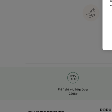
m
e
1
in
Fri frakt vid köp över
229Kr
POPU