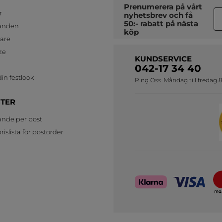
Prenumerera på vårt
r
nyhetsbrev
och få
50:- rabatt på nästa
anden
köp
jare
ze
KUNDSERVICE
042-17 34 40
in festlook
Ring Oss. Måndag till fredag 8
STER
ande per post
islista för postorder