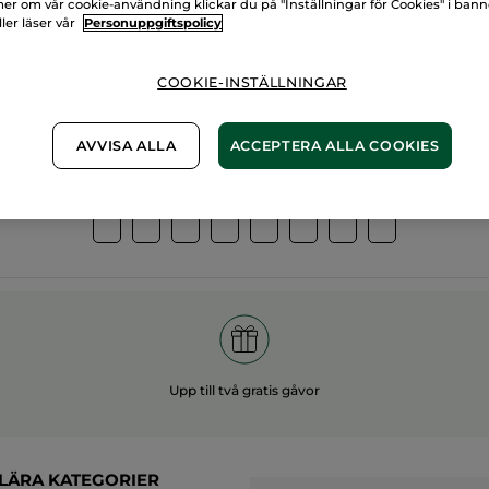
er om vår cookie-användning klickar du på "Inställningar för Cookies" i ban
ller läser vår
Personuppgiftspolicy
00%
vegetabiliska
60 hekt
gredienser
ekologis
COOKIE-INSTÄLLNINGAR
AVVISA ALLA
ACCEPTERA ALLA COOKIES
Övriga kategorier
Upp till två gratis gåvor
LÄRA KATEGORIER