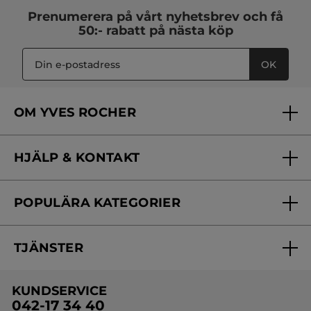
Prenumerera på vårt
nyhetsbrev
och få
50:- rabatt på nästa köp
OK
OM YVES ROCHER
Vilka är vi?
HJÄLP & KONTAKT
Vårt engagemang
Frågor & svar
Yves Rocher Foundation
POPULÄRA KATEGORIER
Kontakta oss
Skönhetstips
Nyheter
Spåra min order
Samarbeta med oss
TJÄNSTER
Erbjudanden
Online prislista
Erbjudande per post
Bästsäljare
KUNDSERVICE
Onlineprislista för postorder
Travelsize
042-17 34 40