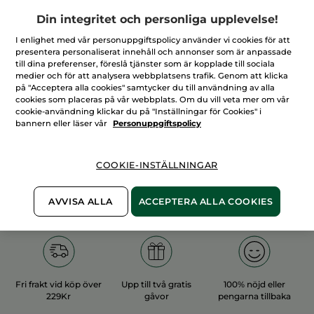
Din integritet och personliga upplevelse!
I enlighet med vår personuppgiftspolicy använder vi cookies för att
presentera personaliserat innehåll och annonser som är anpassade
till dina preferenser, föreslå tjänster som är kopplade till sociala
medier och för att analysera webbplatsens trafik. Genom att klicka
100%
vegetabiliska
60 hektar
på "Acceptera alla cookies" samtycker du till användning av alla
ingredienser
ekologiska odlingar
cookies som placeras på vår webbplats. Om du vill veta mer om vår
cookie-användning klickar du på "Inställningar för Cookies" i
bannern eller läser vår
Personuppgiftspolicy
Övriga kategorier
COOKIE-INSTÄLLNINGAR
AVVISA ALLA
ACCEPTERA ALLA COOKIES
Fri frakt vid köp över
Upp till två gratis
100% nöjd eller
229Kr
gåvor
pengarna tillbaka