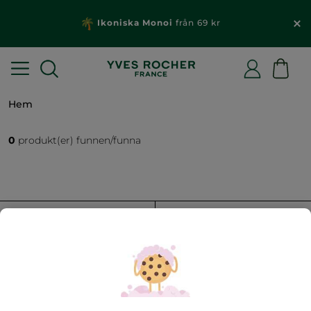
Ikoniska Monoi
från 69 kr
Hem
0
produkt(er) funnen/funna
FILTRERA
SORTERA EFTER