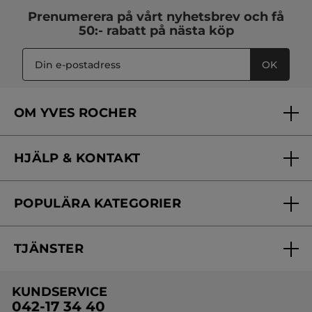
Prenumerera på vårt
nyhetsbrev
och få
50:- rabatt på nästa köp
OK
OM YVES ROCHER
Vilka är vi?
HJÄLP & KONTAKT
Vårt engagemang
Frågor & svar
Yves Rocher Foundation
POPULÄRA KATEGORIER
Kontakta oss
Skönhetstips
Nyheter
Spåra min order
Samarbeta med oss
TJÄNSTER
Erbjudanden
Online prislista
Erbjudande per post
Bästsäljare
KUNDSERVICE
Onlineprislista för postorder
Travelsize
042-17 34 40