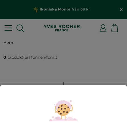
Ikoniska Monoi
från 69 kr
Hem
0
produkt(er) funnen/funna
FILTRERA
SORTERA EFTER