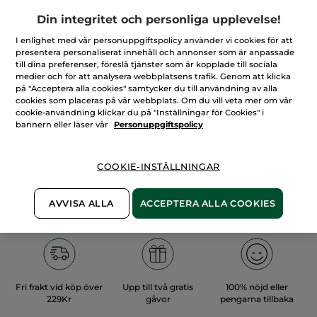
Din integritet och personliga upplevelse!
I enlighet med vår personuppgiftspolicy använder vi cookies för att
presentera personaliserat innehåll och annonser som är anpassade
till dina preferenser, föreslå tjänster som är kopplade till sociala
medier och för att analysera webbplatsens trafik. Genom att klicka
100%
vegetabiliska
60 hektar
på "Acceptera alla cookies" samtycker du till användning av alla
ingredienser
ekologiska odlingar
cookies som placeras på vår webbplats. Om du vill veta mer om vår
cookie-användning klickar du på "Inställningar för Cookies" i
bannern eller läser vår
Personuppgiftspolicy
Övriga kategorier
COOKIE-INSTÄLLNINGAR
AVVISA ALLA
ACCEPTERA ALLA COOKIES
Fri frakt vid köp över
Upp till två gratis
100% nöjd eller
229Kr
gåvor
pengarna tillbaka