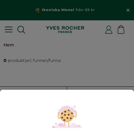
Ikoniska Monoi
från 69 kr
Hem
0
produkt(er) funnen/funna
FILTRERA
SORTERA EFTER