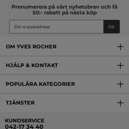
Prenumerera på vårt
nyhetsbrev
och få
50:- rabatt på nästa köp
OK
OM YVES ROCHER
Vilka är vi?
HJÄLP & KONTAKT
Vårt engagemang
Frågor & svar
Yves Rocher Foundation
POPULÄRA KATEGORIER
Kontakta oss
Skönhetstips
Nyheter
Spåra min order
Samarbeta med oss
TJÄNSTER
Erbjudanden
Online prislista
Erbjudande per post
Bästsäljare
KUNDSERVICE
Onlineprislista för postorder
Travelsize
042-17 34 40