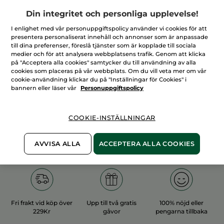
Din integritet och personliga upplevelse!
I enlighet med vår personuppgiftspolicy använder vi cookies för att
presentera personaliserat innehåll och annonser som är anpassade
till dina preferenser, föreslå tjänster som är kopplade till sociala
medier och för att analysera webbplatsens trafik. Genom att klicka
100%
vegetabiliska
60 hektar
på "Acceptera alla cookies" samtycker du till användning av alla
ingredienser
ekologiska odlingar
cookies som placeras på vår webbplats. Om du vill veta mer om vår
cookie-användning klickar du på "Inställningar för Cookies" i
bannern eller läser vår
Personuppgiftspolicy
Övriga kategorier
COOKIE-INSTÄLLNINGAR
AVVISA ALLA
ACCEPTERA ALLA COOKIES
Fri frakt vid köp över
Upp till två gratis
100% nöjd eller
229Kr
gåvor
pengarna tillbaka