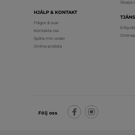
Skapa d
HJÄLP & KONTAKT
TJÄN
Frågor & svar
Erbjud
Kontakta oss
Onlinepr
Spåra min order
Online prislista
Följ oss