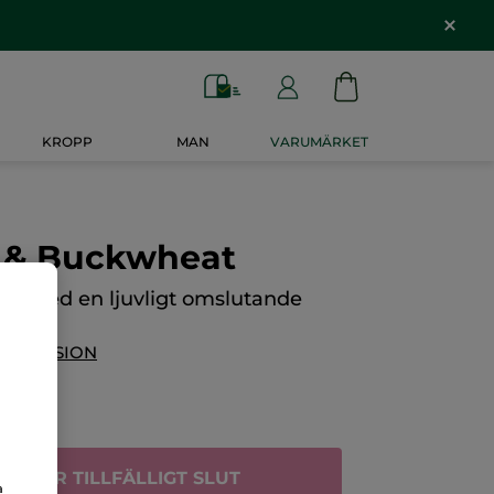
KROPP
MAN
VARUMÄRKET
t & Buckwheat
tvål med en ljuvligt omslutande
 RECENSION
EN ÄR TILLFÄLLIGT SLUT
a