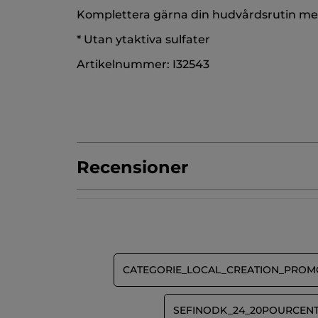
Komplettera gärna din hudvårdsrutin med
* Utan ytaktiva sulfater
Artikelnummer: I32543
Recensioner
Var först med att lämna en recension!
Inget
klassificeringsvärde
★★★★★
★★★★★
Inget
omdöme
LÄGG TILL RECENSION
för
CATEGORIE_LOCAL_CREATION_PROM
SEFINODK_24_20POURCENT