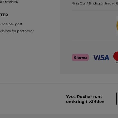
in festlook
Ring Oss. Måndag till fredag 8
STER
ande per post
islista för postorder
Yves Rocher runt
omkring i världen