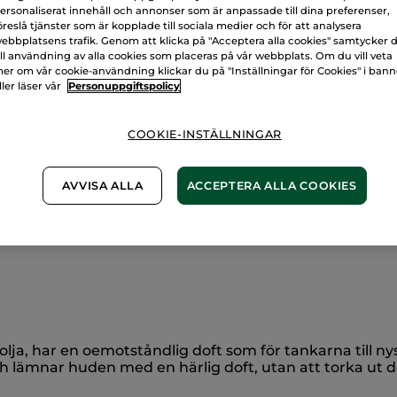
ersonaliserat innehåll och annonser som är anpassade till dina preferenser,
öreslå tjänster som är kopplade till sociala medier och för att analysera
ebbplatsens trafik. Genom att klicka på "Acceptera alla cookies" samtycker 
ill användning av alla cookies som placeras på vår webbplats. Om du vill veta
Säker betalni
er om vår cookie-användning klickar du på "Inställningar för Cookies" i ban
ller läser vår
Personuppgiftspolicy
100% nöjd elle
Frakt- och exped
COOKIE-INSTÄLLNINGAR
LÄS MER I VÅRA
AVVISA ALLA
ACCEPTERA ALLA COOKIES
lmolja, har en oemotståndlig doft som för tankarna till 
lämnar huden med en härlig doft, utan att torka ut de