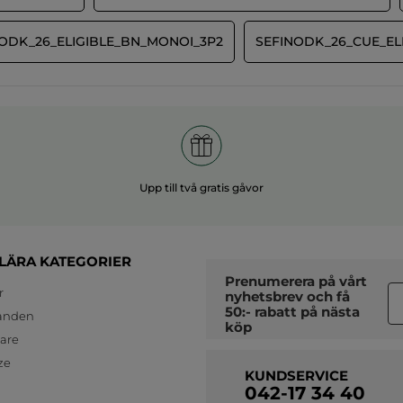
ODK_26_ELIGIBLE_BN_MONOI_3P2
SEFINODK_26_CUE_EL
Upp till två gratis gåvor
LÄRA KATEGORIER
Prenumerera på vårt
r
nyhetsbrev
och få
50:- rabatt på nästa
anden
köp
jare
ze
KUNDSERVICE
042-17 34 40