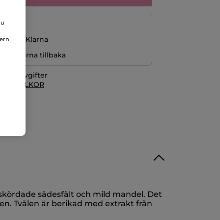
du
ng med Klarna
nern
r pengarna tillbaka
itionsavgifter
 KÖPVILLKOR
nyskördade sädesfält och mild mandel. Det
n. Tvålen är berikad med extrakt från