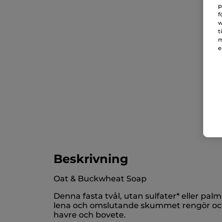
p
f
w
t
m
e
Beskrivning
Oat & Buckwheat Soap
Denna fasta tvål, utan sulfater* eller pa
lena och omslutande skummet rengör och 
havre och bovete.