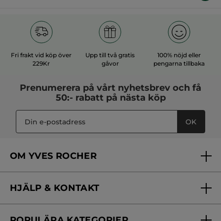
Fri frakt vid köp över
Upp till två gratis
100% nöjd eller
229Kr
gåvor
pengarna tillbaka
Prenumerera på vårt
nyhetsbrev
och få
50:- rabatt på nästa köp
OK
OM YVES ROCHER
Vilka är vi?
HJÄLP & KONTAKT
Vårt engagemang
Frågor & svar
Yves Rocher Foundation
POPULÄRA KATEGORIER