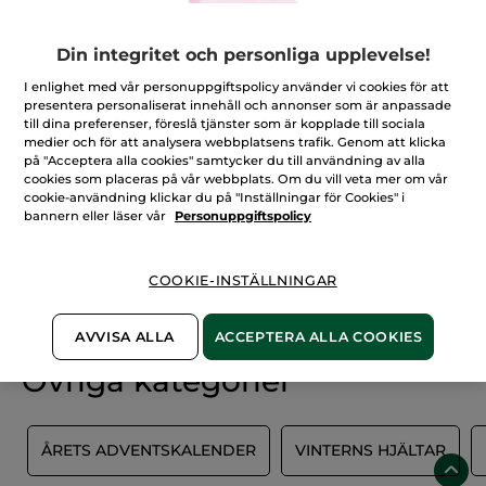
FILTRERA
SORTERA EFTER
Din integritet och personliga upplevelse!
I enlighet med vår personuppgiftspolicy använder vi cookies för att
presentera personaliserat innehåll och annonser som är anpassade
till dina preferenser, föreslå tjänster som är kopplade till sociala
medier och för att analysera webbplatsens trafik. Genom att klicka
på "Acceptera alla cookies" samtycker du till användning av alla
cookies som placeras på vår webbplats. Om du vill veta mer om vår
cookie-användning klickar du på "Inställningar för Cookies" i
bannern eller läser vår
Personuppgiftspolicy
100%
vegetabiliska
60 hektar
COOKIE-INSTÄLLNINGAR
ingredienser
ekologiska odlingar
AVVISA ALLA
ACCEPTERA ALLA COOKIES
Övriga kategorier
R
ÅRETS ADVENTSKALENDER
VINTERNS HJÄLTAR