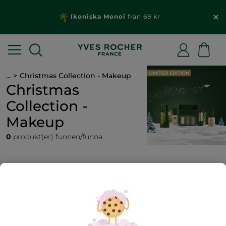
Ikoniska Monoi
från 69 kr
...
Christmas Collection - Makeup
Christmas
Collection -
Makeup
0
produkt(er) funnen/funna
Julens makeup fr. 89:- I säsongens makeup-kollektion
hittar du spännande nyheter men också några av våra
ikoniska produkter i fantastiska limited edition-upplagor.