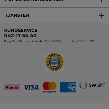
Kontakta oss
Skönhetstips
Nyheter
Spåra min order
Samarbeta med oss
TJÄNSTER
Erbjudanden
Online prislista
Erbjudande per post
Bästsäljare
KUNDSERVICE
Onlineprislista för postorder
Travelsize
042-17 34 40
Ring Oss. Måndag till fredag 8.00-18.00, och lördag 09.00-14.00
Sets
Skapa din festlook