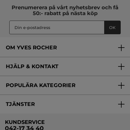
Prenumerera på vårt
nyhetsbrev
och få
50:- rabatt på nästa köp
OK
OM YVES ROCHER
Vilka är vi?
HJÄLP & KONTAKT
Vårt engagemang
Frågor & svar
Yves Rocher Foundation
POPULÄRA KATEGORIER
Kontakta oss
Skönhetstips
Nyheter
Spåra min order
Samarbeta med oss
TJÄNSTER
Erbjudanden
Online prislista
Erbjudande per post
Bästsäljare
KUNDSERVICE
Onlineprislista för postorder
Travelsize
042-17 34 40