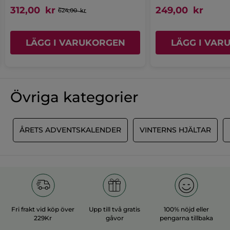
312,00 kr
249,00 kr
624,00 kr
LÄGG I VARUKORGEN
LÄGG I VAR
Övriga kategorier
R
ÅRETS ADVENTSKALENDER
VINTERNS HJÄLTAR
Fri frakt vid köp över
Upp till två gratis
100% nöjd eller
229Kr
gåvor
pengarna tillbaka