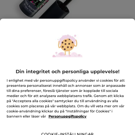
Mascara Intense Metamorfos - Sur La
Lande
Din integritet och personliga upplevelse!
Fördjupa dig ytterligare i hjärtat av Bretagnes hedar
I enlighet med vår personuppgiftspolicy använder vi cookies för att
med vår nya vårkollektion.
presentera personaliserat innehåll och annonser som är anpassade
7.8 ml
till dina preferenser, föreslå tjänster som är kopplade till sociala
medier och för att analysera webbplatsens trafik. Genom att klicka
★★★★★
★★★★★
LÄGG TILL RECENSION
på "Acceptera alla cookies" samtycker du till användning av alla
Inget
cookies som placeras på vår webbplats. Om du vill veta mer om vår
omdöme
cookie-användning klickar du på "Inställningar för Cookies" i
för
Antal
bannern eller läser vår
Personuppgiftspolicy
PRODUKTEN ÄR TILLFÄLLIGT SLUT
COOKIE-INSTÄLLNINGAR