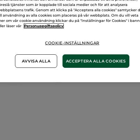
öreslå tjänster som är kopplade till sociala medier och för att analysera
100% nöjd elle
ebbplatsens trafik. Genom att klicka på "Acceptera alla cookies" samtycker 
ill användning av alla cookies som placeras på vår webbplats. Om du vill veta
Frakt- och exped
er om vår cookie-användning klickar du på "Inställningar för Cookies" i ban
LÄS MER I VÅRA
ller läser vår
Personuppgiftspolicy
COOKIE-INSTÄLLNINGAR
AVVISA ALLA
ACCEPTERA ALLA COOKIES