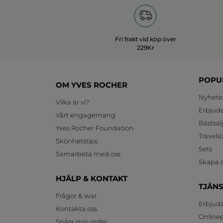
Fri frakt vid köp över
229Kr
POPU
OM YVES ROCHER
Nyhete
Vilka är vi?
Erbjud
Vårt engagemang
Bästsäl
Yves Rocher Foundation
Travelsi
Skönhetstips
Sets
Samarbeta med oss
Skapa d
HJÄLP & KONTAKT
TJÄN
Frågor & svar
Erbjud
Kontakta oss
Onlinepr
Spåra min order