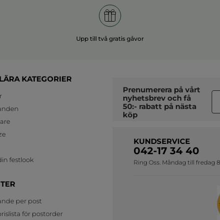
Upp till två gratis gåvor
LÄRA KATEGORIER
Prenumerera på vårt
r
nyhetsbrev
och få
50:- rabatt på nästa
anden
köp
jare
ze
KUNDSERVICE
042-17 34 40
in festlook
Ring Oss. Måndag till fredag 8
STER
ande per post
islista för postorder