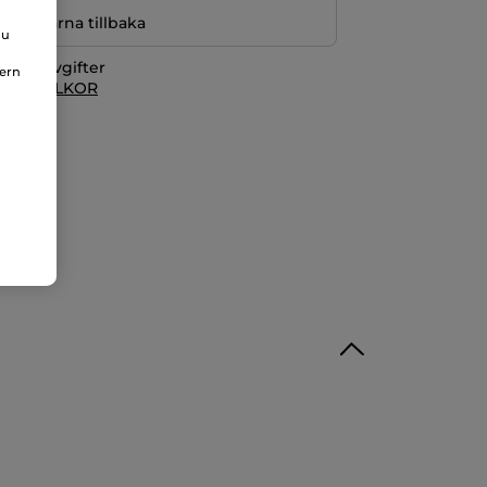
r pengarna tillbaka
du
itionsavgifter
nern
 KÖPVILLKOR