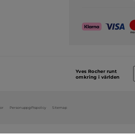
Yves Rocher runt
omkring i världen
kor
Personuppgiftspolicy
Sitemap