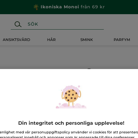
Ikoniska Monoi
från 69 kr
ANSIKTSVÅRD
HÅR
SMINK
PARFYM
Set
Set
LÄGG TILL
★★★★★
★★★★★
Inget
omdöme
för
Din integritet och personliga upplevelse!
 enlighet med vår personuppgiftspolicy använder vi cookies för att presenter
Säker betalni
ersonaliserat innehåll och annonser som är anpassade till dina preferenser,