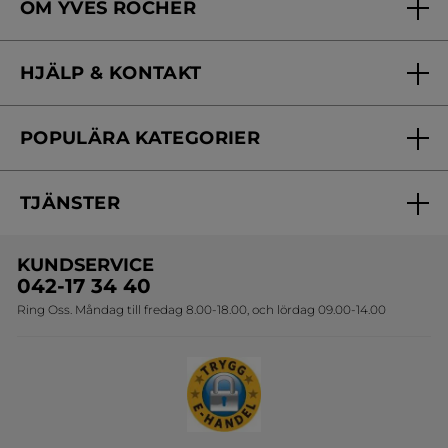
OM YVES ROCHER
Vilka är vi?
HJÄLP & KONTAKT
Vårt engagemang
Frågor & svar
Yves Rocher Foundation
POPULÄRA KATEGORIER
Kontakta oss
Skönhetstips
Nyheter
Spåra min order
Samarbeta med oss
TJÄNSTER
Erbjudanden
Online prislista
Erbjudande per post
Bästsäljare
KUNDSERVICE
Onlineprislista för postorder
Travelsize
042-17 34 40
Ring Oss. Måndag till fredag 8.00-18.00, och lördag 09.00-14.00
Sets
Skapa din festlook