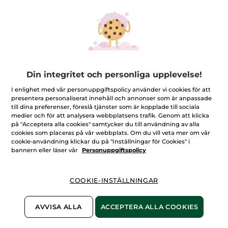
Din integritet och personliga upplevelse!
I enlighet med vår personuppgiftspolicy använder vi cookies för att
presentera personaliserat innehåll och annonser som är anpassade
Två gåvor skapade för en stund av
till dina preferenser, föreslå tjänster som är kopplade till sociala
avkoppling
medier och för att analysera webbplatsens trafik. Genom att klicka
på "Acceptera alla cookies" samtycker du till användning av alla
Set
cookies som placeras på vår webbplats. Om du vill veta mer om vår
cookie-användning klickar du på "Inställningar för Cookies" i
★★★★★
★★★★★
LÄGG TILL RECENSION
bannern eller läser vår
Personuppgiftspolicy
Inget
omdöme
för
Antal
COOKIE-INSTÄLLNINGAR
AVVISA ALLA
ACCEPTERA ALLA COOKIES
PRODUKTEN ÄR TILLFÄLLIGT SLUT