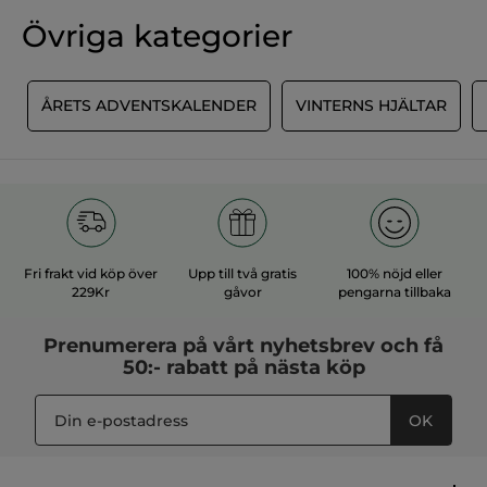
klassificeringsvärde
★★★★★
★★★★★
Övriga kategorier
Inget
omdöme
för
LÄGG TILL RECENSION
R
ÅRETS ADVENTSKALENDER
VINTERNS HJÄLTAR
Fri frakt vid köp över
Upp till två gratis
100% nöjd eller
229Kr
gåvor
pengarna tillbaka
Prenumerera på vårt
nyhetsbrev
och få
50:- rabatt på nästa köp
OK