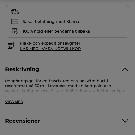
Säker betalning med Klarna
100% nöjd eller pengarna tillbaka
Frakt- och expeditionsavgifter
LÄS MER I VÅRA KÖPVILLKOR
Beskrivning
Rengöringsgel för en fräsch, ren och bekväm hud, i
reseformat på 30 ml. Levereras med en kompakt och
genomskinlig necessär*, som håller dina produkter synliga
och lättillgängliga. Mått: 19 x 14 x 10,5 cm.
VISA MER
*Necessären levereras tom, så långt lagret räcker. Om den
inte finns tillgänglig kan den ersättas med en liknande
necessär.
Recensioner
Artikelnummer: S6793
Var först med att lämna en recension!
Inget