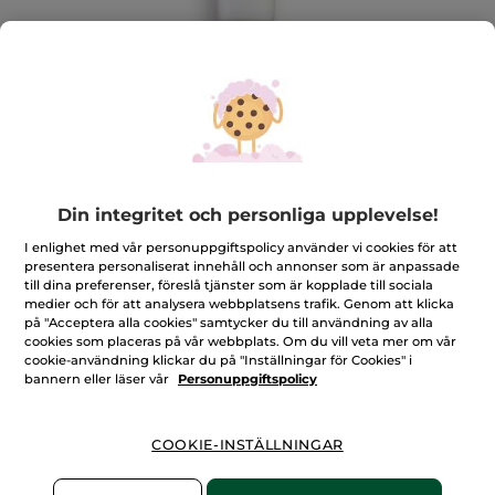
Din integritet och personliga upplevelse!
Vårdande anti-age-behandling med
I enlighet med vår personuppgiftspolicy använder vi cookies för att
lystereffekt
presentera personaliserat innehåll och annonser som är anpassade
Regenererar, jämnar ut och ger lyster åt
till dina preferenser, föreslå tjänster som är kopplade till sociala
ögonområdet
medier och för att analysera webbplatsens trafik. Genom att klicka
15 ml
på "Acceptera alla cookies" samtycker du till användning av alla
cookies som placeras på vår webbplats. Om du vill veta mer om vår
★★★★★
★★★★★
4.7
(92)
LÄGG TILL RECENSION
cookie-användning klickar du på "Inställningar för Cookies" i
bannern eller läser vår
Personuppgiftspolicy
4.7
av
599,00 Kr
5
stjärnor.
Läs
COOKIE-INSTÄLLNINGAR
Antal
recensioner
för
Vårdande
anti-