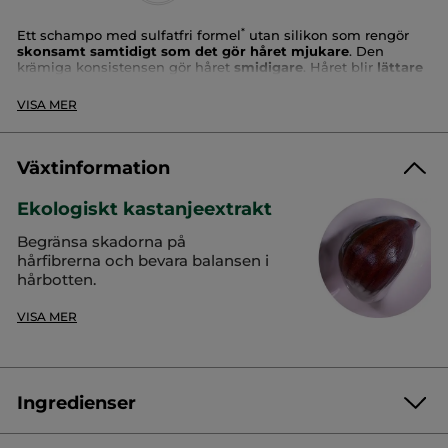
*
Ett schampo med sulfatfri formel
utan silikon som rengör
skonsamt samtidigt som det gör håret mjukare
. Den
krämiga konsistensen gör håret
smidigare
. Håret blir
lättare
att styla och återfår mjukhet
och glans.
VISA MER
Hårtyp:
normalt till torrt hår
Konsistens
: pärlvit kräm
Fördelar:
tvättar och mjukgör
Växtinformation
Kliniskt bevisad effekt:
Ekologiskt kastanjeextrakt
*
*
78 % NÖJDHET
Begränsa skadorna på
Ögonblicksresultat
hårfibrerna och bevara balansen i
*
*
82 %
mitt hår har fått ny lyster
hårbotten.
*
*
76 %
mitt hår är följsammare
VISA MER
*
*
83 %
av mitt hår har fått näring
Ingredienser
*
Fri från ytaktiva sulfatföreningar
*
Nöjdhetsstudie med 102 frivilliga försökspersoner efter fyra veckor