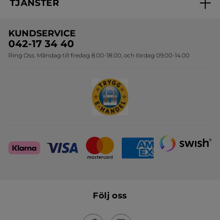
TJÄNSTER
Erbjudanden
Online prislista
Erbjudande per post
Bästsäljare
KUNDSERVICE
Onlineprislista för postorder
Travelsize
042-17 34 40
Ring Oss. Måndag till fredag 8.00-18.00, och lördag 09.00-14.00
Sets
Skapa din festlook
Följ oss