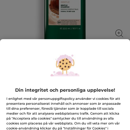
Skonsamt schampo
Håret blir mjukare och lättare att styla
300 ml
Din integritet och personliga upplevelse!
★★★★★
★★★★★
4.7
(1277)
LÄGG TILL RECENSION
4.7
I enlighet med vår personuppgiftspolicy använder vi cookies för att
av
95,00 Kr
presentera personaliserat innehåll och annonser som är anpassade
5
till dina preferenser, föreslå tjänster som är kopplade till sociala
stjärnor.
Läs
medier och för att analysera webbplatsens trafik. Genom att klicka
Antal
recensioner
på "Acceptera alla cookies" samtycker du till användning av alla
för
cookies som placeras på vår webbplats. Om du vill veta mer om vår
Skonsamt
schampo
cookie-användning klickar du på "Inställningar för Cookies" i