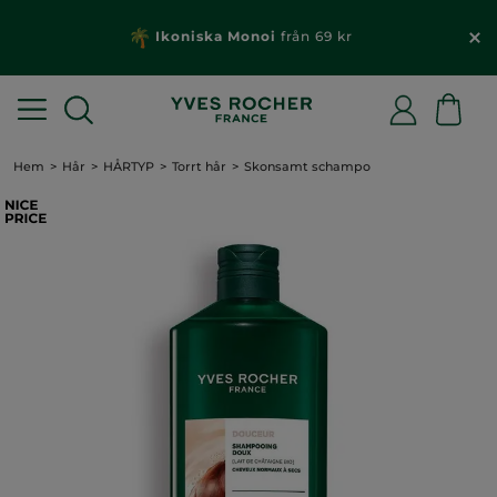
Ikoniska Monoi
från 69 kr
Hem
Hår
HÅRTYP
Torrt hår
Skonsamt schampo