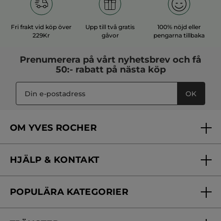
Rekommenderar den här produkten
Ja
Publicerat av yves-rocher.fr
Fri frakt vid köp över
Upp till två gratis
100% nöjd eller
229Kr
gåvor
pengarna tillbaka
MER
Prenumerera på vårt
nyhetsbrev
och få
50:- rabatt på nästa köp
OK
OM YVES ROCHER
Vilka är vi?
HJÄLP & KONTAKT
Vårt engagemang
Frågor & svar
Yves Rocher Foundation
POPULÄRA KATEGORIER
Kontakta oss
Skönhetstips
Nyheter
Spåra min order
Samarbeta med oss