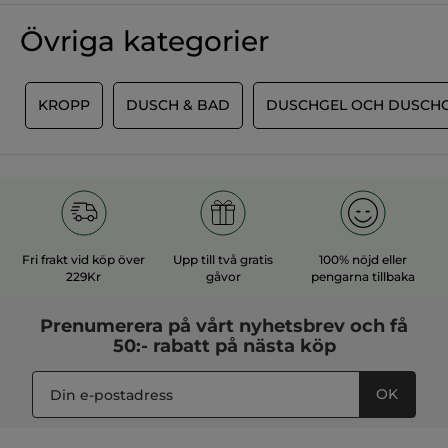
Övriga kategorier
L
KROPP
DUSCH & BAD
DUSCHGEL OCH DUSCH
Fri frakt vid köp över
Upp till två gratis
100% nöjd eller
229Kr
gåvor
pengarna tillbaka
Prenumerera på vårt
nyhetsbrev
och få
50:- rabatt på nästa köp
OK