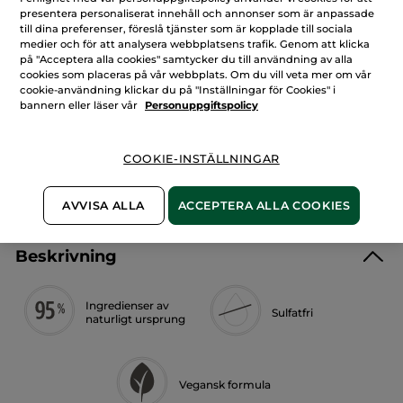
Argan
LÄGG I VARUKORGEN
presentera personaliserat innehåll och annonser som är anpassade
&
ros,
till dina preferenser, föreslå tjänster som är kopplade till sociala
400
medier och för att analysera webbplatsens trafik. Genom att klicka
ml
på "Acceptera alla cookies" samtycker du till användning av alla
Fri frakt vid köp över 229 kr
cookies som placeras på vår webbplats. Om du vill veta mer om vår
Levereras från La Gacilly, Frankrike
cookie-användning klickar du på "Inställningar för Cookies" i
bannern eller läser vår
Personuppgiftspolicy
Säker betalning med Klarna
100% nöjd eller pengarna tillbaka
COOKIE-INSTÄLLNINGAR
Frakt- och expeditionsavgifter
LÄS MER I VÅRA KÖPVILLKOR
AVVISA ALLA
ACCEPTERA ALLA COOKIES
Beskrivning
Ingredienser av
Sulfatfri
naturligt ursprung
Vegansk formula