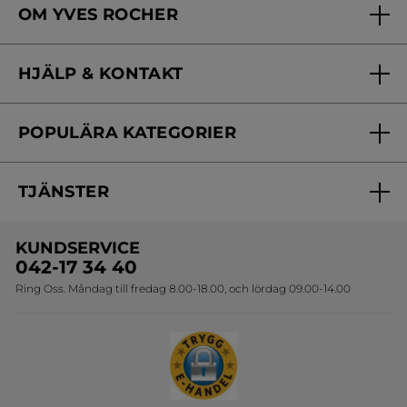
OM YVES ROCHER
Vilka är vi?
HJÄLP & KONTAKT
Vårt engagemang
Frågor & svar
Yves Rocher Foundation
POPULÄRA KATEGORIER
Kontakta oss
Skönhetstips
Nyheter
Spåra min order
Samarbeta med oss
TJÄNSTER
Erbjudanden
Online prislista
Erbjudande per post
Bästsäljare
KUNDSERVICE
Onlineprislista för postorder
Travelsize
042-17 34 40
Ring Oss. Måndag till fredag 8.00-18.00, och lördag 09.00-14.00
Sets
Skapa din festlook