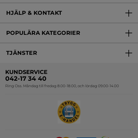
Vilka är vi?
HJÄLP & KONTAKT
Vårt engagemang
Frågor & svar
Yves Rocher Foundation
POPULÄRA KATEGORIER
Kontakta oss
Skönhetstips
Nyheter
Spåra min order
Samarbeta med oss
TJÄNSTER
Erbjudanden
Online prislista
Erbjudande per post
Bästsäljare
KUNDSERVICE
Onlineprislista för postorder
Travelsize
042-17 34 40
Ring Oss. Måndag till fredag 8.00-18.00, och lördag 09.00-14.00
Sets
Skapa din festlook