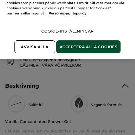
-
cookies som placeras på vår webbplats. Om du vill veta mer om vår
LÄGG I VARUKORGEN
Vanilj
cookie-användning klickar du på "Inställningar för Cookies" i
bannern eller läser vår
Personuppgiftspolicy
Fri frakt vid köp över 229 kr
Levereras från La Gacilly, Frankrike
COOKIE-INSTÄLLNINGAR
Säker betalning med Klarna
AVVISA ALLA
ACCEPTERA ALLA COOKIES
100% nöjd eller pengarna tillbaka
Frakt- och expeditionsavgifter
LÄS MER I VÅRA KÖPVILLKOR
Beskrivning
Sulfatfri
Vegansk formula
Vanilla Concentrated Shower Gel
Låt den varma och mjuka doften av vanilj omsluta dig med