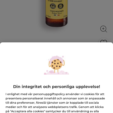
Koncentrerad duschgel - Vanilj
En liten flaska med stor omtanke
100 ml
★★★★★
★★★★★
4.7
(180)
LÄGG TILL RECENSION
4.7
Din integritet och personliga upplevelse!
av
69,00 Kr
5
I enlighet med vår personuppgiftspolicy använder vi cookies för att
stjärnor.
Läs
presentera personaliserat innehåll och annonser som är anpassade
Antal
recensioner
till dina preferenser, föreslå tjänster som är kopplade till sociala
för
medier och för att analysera webbplatsens trafik. Genom att klicka
Koncentrerad
duschgel
på "Acceptera alla cookies" samtycker du till användning av alla