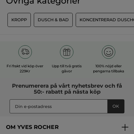
Övriga kategorier
L
KROPP
DUSCH & BAD
KONCENTRERAD DUSCH
Fri frakt vid köp över
Upp till två gratis
100% nöjd eller
229Kr
gåvor
pengarna tillbaka
Prenumerera på vårt
nyhetsbrev
och få
50:- rabatt på nästa köp
OK
OM YVES ROCHER