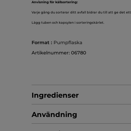
Anvisning för källsortering:
Varje gång du sorterar ditt avfall bidrar du till att ge det ett 
Lägg tuben och kapsylen i sorteringskärlet.
Format :
Pumpflaska
Artikelnummer: 06780
Ingredienser
Användning
AQUA/WATER/EAU
HELIANTHUS ANNUU
GLYCERYL STEARATE CITRATE
C15-19 A