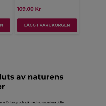
ÖVERSÄTT MED GOOGLE
tjärnor.
109,00 Kr
179,00 K
Rekommenderar den här produkten
Ja
Publicerat av yves-rocher.fr
EN
LÄGG I VARUKORGEN
LÄGG 
uts av naturens
er
erie för kropp och själ med nio underbara dofter