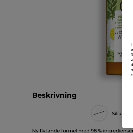
I
p
f
w
t
m
e
Beskrivning
Silikonfri
Ny flytande formel med 98 % ingredienser