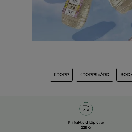
KROPP
KROPPSVÅRD
BODY
Fri frakt vid köp över
229Kr