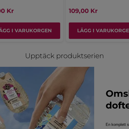
fraîche qui tient assez longtemps sur
stjärnor.
s
la peau. Hydrate assez pour l'été.
00 Kr
109,00 Kr
ÖVERSÄTT MED GOOGLE
Rekommenderar den här produkten
Ja
ÄGG I VARUKORGEN
LÄGG I VARUKORG
Publicerat av yves-rocher.fr
MER
Upptäck produktserien
Omsl
doft
En komplett s