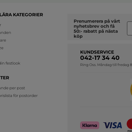
LÄRA KATEGORIER
Prenumerera på vårt
r
nyhetsbrev
och få
50:- rabatt på nästa
anden
köp
jare
ze
KUNDSERVICE
042-17 34 40
in festlook
Ring Oss. Måndag till fredag 8
STER
ande per post
islista för postorder