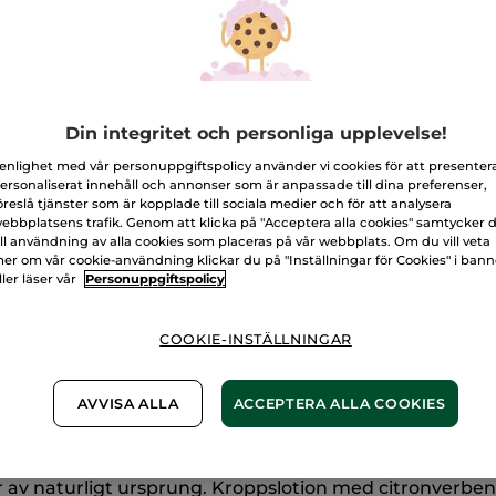
för
Kroppslotion–
Citronverbena
&
L
Kamomill
Fri frakt vid k
Din integritet och personliga upplevelse!
Levereras från 
Säker betalni
 enlighet med vår personuppgiftspolicy använder vi cookies för att presenter
ersonaliserat innehåll och annonser som är anpassade till dina preferenser,
100% nöjd elle
öreslå tjänster som är kopplade till sociala medier och för att analysera
ebbplatsens trafik. Genom att klicka på "Acceptera alla cookies" samtycker 
ill användning av alla cookies som placeras på vår webbplats. Om du vill veta
Frakt- och exped
er om vår cookie-användning klickar du på "Inställningar för Cookies" i ban
LÄS MER I VÅRA
ller läser vår
Personuppgiftspolicy
COOKIE-INSTÄLLNINGAR
AVVISA ALLA
ACCEPTERA ALLA COOKIES
Sulfat
 av naturligt ursprung. Kroppslotion med citronverbe