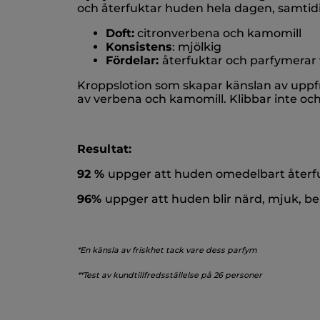
och återfuktar huden hela dagen, samtidi
Doft:
citronverbena och kamomill
Konsistens
: mjölkig
Fördelar:
återfuktar och parfymerar
Kroppslotion som skapar känslan av uppf
av verbena och kamomill. Klibbar inte och
Resultat:
92 %
uppger att huden omedelbart återfu
96%
uppger att huden blir närd, mjuk, b
*En känsla av friskhet tack vare dess parfym
**Test av kundtillfredsställelse på 26 personer