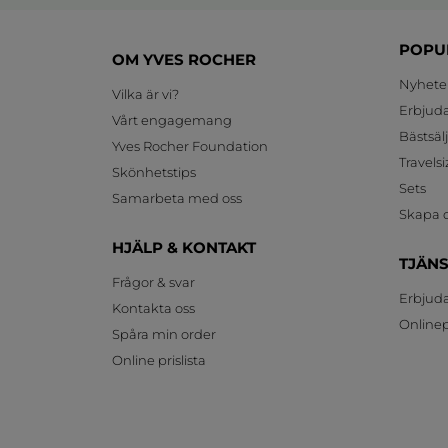
POPU
OM YVES ROCHER
Nyhete
Vilka är vi?
Erbjud
Vårt engagemang
Bästsäl
Yves Rocher Foundation
Travelsi
Skönhetstips
Sets
Samarbeta med oss
Skapa d
HJÄLP & KONTAKT
TJÄN
Frågor & svar
Erbjud
Kontakta oss
Onlinepr
Spåra min order
Online prislista