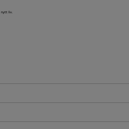
nytt liv.
S (SUNFLOWER) SEED OIL
GLYCERIN
COCO-CAPRYL
LKANE
CETYL ALCOHOL
BUTYROSPERMUM PARKII (S