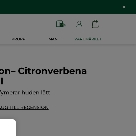
KROPP
MAN
VARUMÄRKET
on– Citronverbena
l
fymerar huden lätt
ÄGG TILL RECENSION