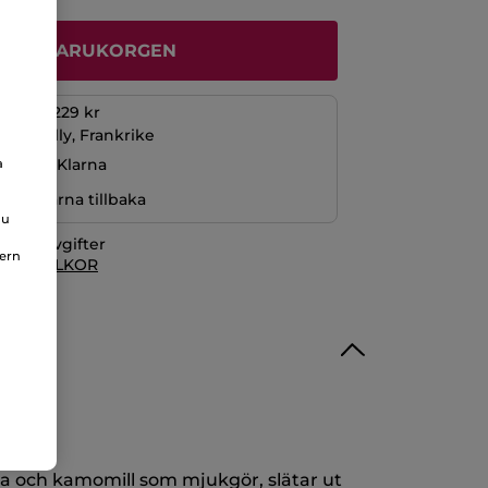
ÄGG I VARUKORGEN
öp över 229 kr
La Gacilly, Frankrike
ng med Klarna
a
r pengarna tillbaka
du
itionsavgifter
nern
 KÖPVILLKOR
fri
na och kamomill som mjukgör, slätar ut