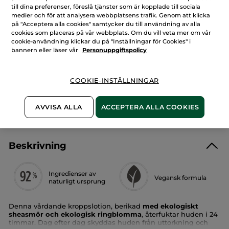
LÄGG I VARUKORGEN
till dina preferenser, föreslå tjänster som är kopplade till sociala
medier och för att analysera webbplatsens trafik. Genom att klicka
på "Acceptera alla cookies" samtycker du till användning av alla
cookies som placeras på vår webbplats. Om du vill veta mer om vår
Fri frakt över 229 kr
cookie-användning klickar du på "Inställningar för Cookies" i
bannern eller läser vår
Personuppgiftspolicy
Levereras från La Gacilly, Frankrike
Säker betalning med Klarna
100% nöjd eller pengarna tillbaka
COOKIE-INSTÄLLNINGAR
Frakt- och expeditionsavgifter
AVVISA ALLA
ACCEPTERA ALLA COOKIES
LÄS MER I VÅRA KÖPVILLKOR
Beskrivning
Ingredienser av
Vegansk formula
naturligt ursprung
Denna vårdande kroppslotion, berikad
med ekologiskt
sheasmör och ekologisk ringblomma
, återfuktar huden i 24
timmar. Dag efter dag skyddas huden från uttorkning och