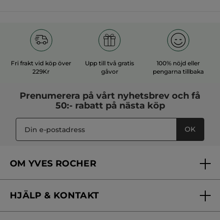
Fri frakt vid köp över
Upp till två gratis
100% nöjd eller
229Kr
gåvor
pengarna tillbaka
Prenumerera på vårt
nyhetsbrev
och få
50:- rabatt på nästa köp
OK
OM YVES ROCHER
Vilka är vi?
HJÄLP & KONTAKT
Vårt engagemang
Frågor & svar
Yves Rocher Foundation