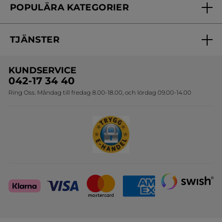
POPULÄRA KATEGORIER
Kontakta oss
Skönhetstips
Nyheter
Spåra min order
Samarbeta med oss
TJÄNSTER
Erbjudanden
Online prislista
Erbjudande per post
Bästsäljare
KUNDSERVICE
Onlineprislista för postorder
Travelsize
042-17 34 40
Ring Oss. Måndag till fredag 8.00-18.00, och lördag 09.00-14.00
Sets
Skapa din festlook