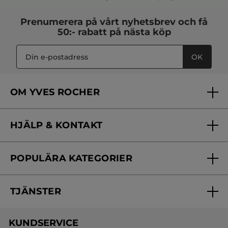
Prenumerera på vårt
nyhetsbrev
och få
50:- rabatt på nästa köp
OK
OM YVES ROCHER
Vilka är vi?
HJÄLP & KONTAKT
Vårt engagemang
Frågor & svar
Yves Rocher Foundation
POPULÄRA KATEGORIER
Kontakta oss
Skönhetstips
Nyheter
Spåra min order
Samarbeta med oss
TJÄNSTER
Erbjudanden
Online prislista
Erbjudande per post
Bästsäljare
KUNDSERVICE