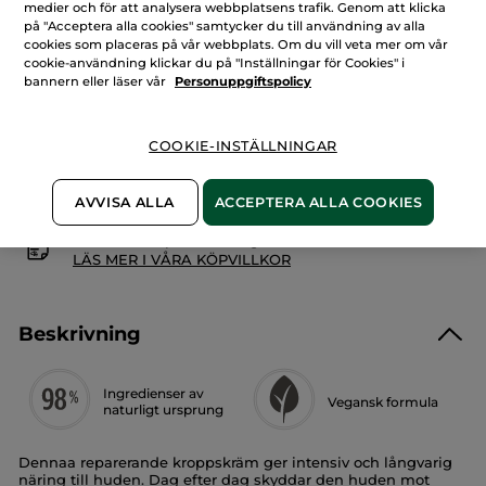
Vispat
medier och för att analysera webbplatsens trafik. Genom att klicka
Kroppssmör
på "Acceptera alla cookies" samtycker du till användning av alla
-
LÄGG I VARUKORGEN
cookies som placeras på vår webbplats. Om du vill veta mer om vår
Reparerande
effekt
cookie-användning klickar du på "Inställningar för Cookies" i
bannern eller läser vår
Personuppgiftspolicy
Fri frakt över 229 kr
Levereras från La Gacilly, Frankrike
COOKIE-INSTÄLLNINGAR
Säker betalning med Klarna
100% nöjd eller pengarna tillbaka
AVVISA ALLA
ACCEPTERA ALLA COOKIES
Frakt- och expeditionsavgifter
LÄS MER I VÅRA KÖPVILLKOR
Beskrivning
Ingredienser av
Vegansk formula
naturligt ursprung
Dennaa reparerande kroppskräm ger intensiv och långvarig
näring till huden. Dag efter dag skyddar den huden mot