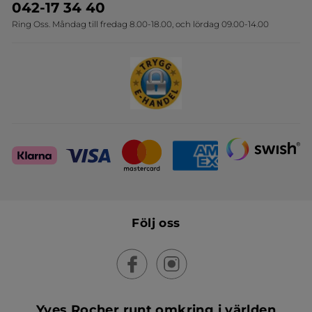
Onlineprislista för postorder
Travelsize
042-17 34 40
Ring Oss. Måndag till fredag 8.00-18.00, och lördag 09.00-14.00
Sets
Skapa din festlook
Följ oss
Yves Rocher runt omkring i världen