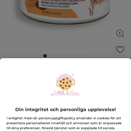
Vispat Kroppssmör - Reparerande
effekt
Återställer smidighet, komfort och mjukhet till huden
250 ml
★★★★★
★★★★★
4.6
(1076)
LÄGG TILL RECENSION
4.6
Din integritet och personliga upplevelse!
av
399,00 Kr
5
stjärnor.
I enlighet med vår personuppgiftspolicy använder vi cookies för att
Läs
Antal
presentera personaliserat innehåll och annonser som är anpassade
recensioner
för
till dina preferenser, föreslå tjänster som är kopplade till sociala