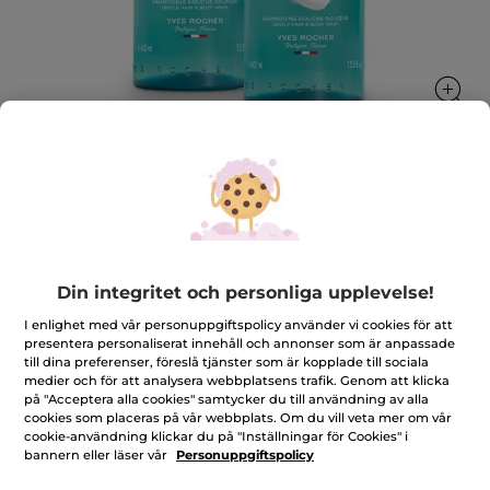
Duo Monoi schampo & duschgel
Rengör skonsamt och parfymerar hud och hår
★★★★★
★★★★★
4.8
Din integritet och personliga upplevelse!
(5380)
LÄGG TILL RECENSION
4.8
I enlighet med vår personuppgiftspolicy använder vi cookies för att
av
139,00 Kr
170,00 Kr
-18%
5
presentera personaliserat innehåll och annonser som är anpassade
stjärnor.
till dina preferenser, föreslå tjänster som är kopplade till sociala
Läs
medier och för att analysera webbplatsens trafik. Genom att klicka
Antal
recensioner
på "Acceptera alla cookies" samtycker du till användning av alla
för
Duo
cookies som placeras på vår webbplats. Om du vill veta mer om vår
Monoi
cookie-användning klickar du på "Inställningar för Cookies" i
schampo
LÄGG I VARUKORGEN
bannern eller läser vår
Personuppgiftspolicy
&
duschgel