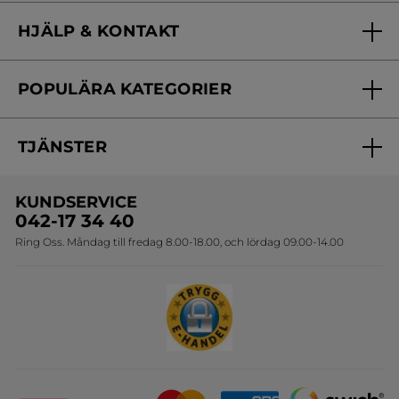
Vilka är vi?
HJÄLP & KONTAKT
Vårt engagemang
Frågor & svar
Yves Rocher Foundation
POPULÄRA KATEGORIER
Kontakta oss
Skönhetstips
Nyheter
Spåra min order
Samarbeta med oss
TJÄNSTER
Erbjudanden
Online prislista
Erbjudande per post
Bästsäljare
KUNDSERVICE
Onlineprislista för postorder
Travelsize
042-17 34 40
Ring Oss. Måndag till fredag 8.00-18.00, och lördag 09.00-14.00
Sets
Skapa din festlook