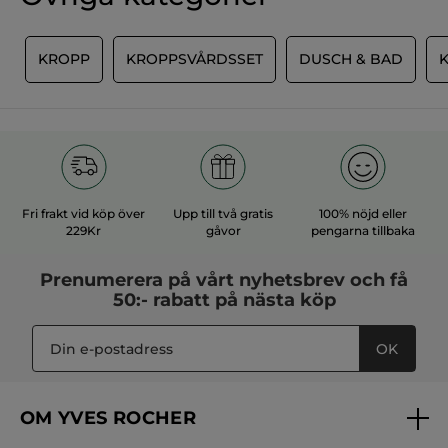
följande
av
knapp
5.
för
Cat76
·
för 4 timmar sen
att
uppdatera
R
KROPP
KROPPSVÅRDSSET
DUSCH & BAD
★★★★★
★★★★★
innehållet
5
nedan
Shampooing douche
av
Toujours très agréable a utiliser et
5
parfum super
stjärnor.
ÖVERSÄTT MED GOOGLE
Rekommenderar den här produkten
Ja
Fri frakt vid köp över
Upp till två gratis
100% nöjd eller
229Kr
gåvor
pengarna tillbaka
Publicerat av yves-rocher.fr
Prenumerera på vårt
nyhetsbrev
och få
MER
50:- rabatt på nästa köp
OK
OM YVES ROCHER