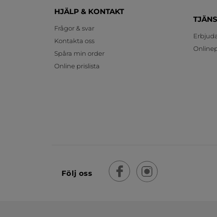
HJÄLP & KONTAKT
TJÄN
Frågor & svar
Erbjud
Kontakta oss
Onlinepr
Spåra min order
Online prislista
Följ oss