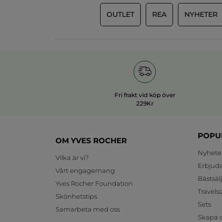
OUTLET
REA
NYHETER
Fri frakt vid köp över
229Kr
POPU
OM YVES ROCHER
Nyhete
Vilka är vi?
Erbjud
Vårt engagemang
Bästsäl
Yves Rocher Foundation
Travelsi
Skönhetstips
Sets
Samarbeta med oss
Skapa d