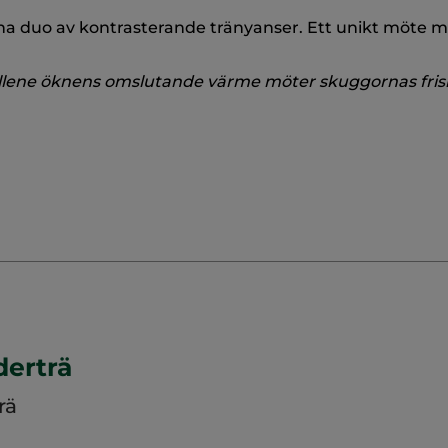
a duo av kontrasterande tränyanser. Ett unikt möte me
llene öknens omslutande värme möter skuggornas fris
derträ
rä