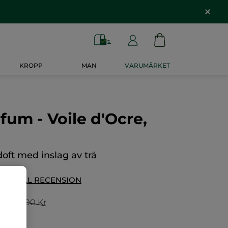
KROPP
MAN
VARUMÄRKET
fum - Voile d'Ocre,
doft med inslag av trä
ÄGG TILL RECENSION
r
899,00 Kr