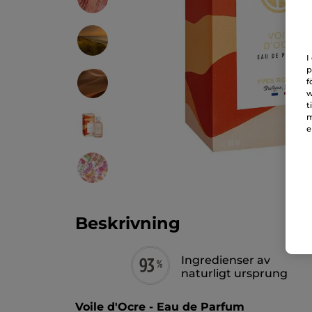
I
p
f
w
t
m
e
Beskrivning
Ingredienser av
naturligt ursprung
Voile d'Ocre - Eau de Parfum