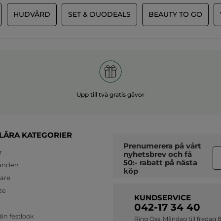
HUDVÅRD
SET & DUODEALS
BEAUTY TO GO
Upp till två gratis gåvor
LÄRA KATEGORIER
Prenumerera på vårt
r
nyhetsbrev
och få
50:- rabatt på nästa
anden
köp
jare
ze
KUNDSERVICE
042-17 34 40
in festlook
Ring Oss. Måndag till fredag 8