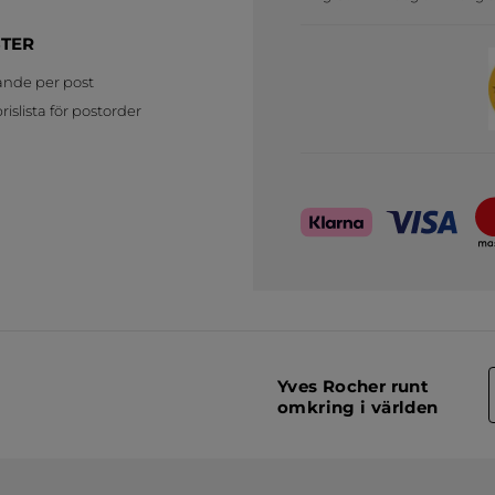
STER
ande per post
islista för postorder
Yves Rocher runt
omkring i världen