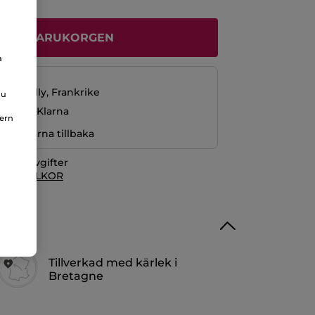
ÄGG I VARUKORGEN
a
229 kr
La Gacilly, Frankrike
du
ng med Klarna
nern
r pengarna tillbaka
itionsavgifter
 KÖPVILLKOR
Tillverkad med kärlek i
Bretagne