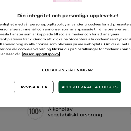
Antal
för
Eau
de
Parfum
L
Din integritet och personliga upplevelse!
-
Voile
d'Ocre,
 enlighet med vår personuppgiftspolicy använder vi cookies för att presenter
100
ersonaliserat innehåll och annonser som är anpassade till dina preferenser,
Fri frakt över 
ml
öreslå tjänster som är kopplade till sociala medier och för att analysera
Levereras från 
ebbplatsens trafik. Genom att klicka på "Acceptera alla cookies" samtycker 
ill användning av alla cookies som placeras på vår webbplats. Om du vill veta
Säker betalni
er om vår cookie-användning klickar du på "Inställningar för Cookies" i ban
ller läser vår
Personuppgiftspolicy
100% nöjd elle
Frakt- och exped
COOKIE-INSTÄLLNINGAR
LÄS MER I VÅRA
AVVISA ALLA
ACCEPTERA ALLA COOKIES
Alkohol av
vegetabiliskt ursprung