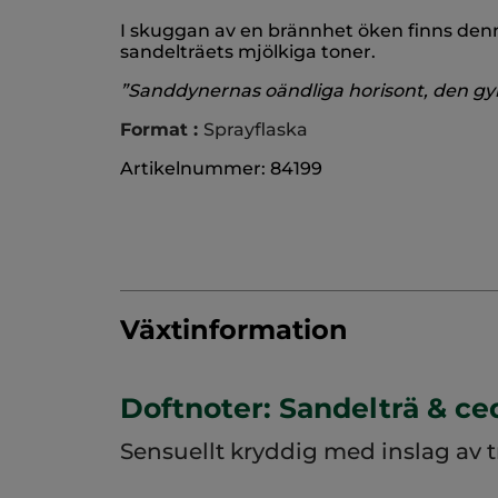
I skuggan av en brännhet öken finns denn
sandelträets mjölkiga toner.
”Sanddynernas oändliga horisont, den gy
Format :
Sprayflaska
Artikelnummer: 84199
Växtinformation
Doftnoter: Sandelträ & ce
Sensuellt kryddig med inslag av t