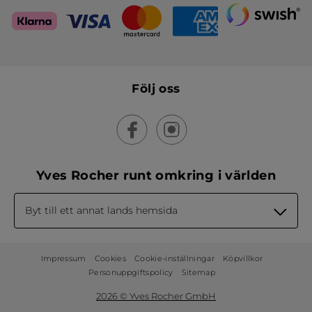
Solskydd - Comfort Milk
Neroli & Mysk - Eau de
SPF50+
Parfum
Tub
150 ml
Sprayflaska
50 ml
(72)
(375)
239,00 Kr
449,00 Kr
479,00 Kr
749,00 Kr
LÄGG I
LÄGG I
VARUKORGEN
VARUKORGEN
-50%
-40%