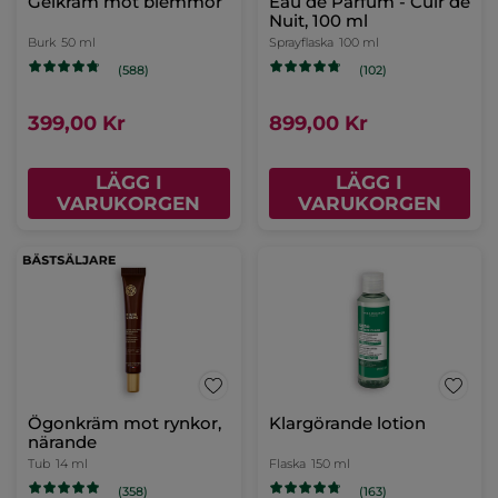
Gelkräm mot blemmor
Eau de Parfum - Cuir de
Nuit, 100 ml
Burk
50 ml
Sprayflaska
100 ml
(588)
(102)
399,00 Kr
899,00 Kr
LÄGG I
LÄGG I
VARUKORGEN
VARUKORGEN
Ögonkräm mot rynkor,
Klargörande lotion
närande
Tub
14 ml
Flaska
150 ml
(358)
(163)