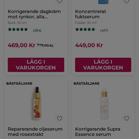
Korrigerande dagkräm
Koncentrerat
mot rynkor, alla
fuktserum
hudtyper
Burk
50 ml
Flaska
30 ml
(294)
(417)
469,00 Kr
449,00 Kr
779,00 Kr
LÄGG I
LÄGG I
VARUKORGEN
VARUKORGEN
Reparerande oljeserum
Korrigerande Supra
med rosextrakt
Essence serum