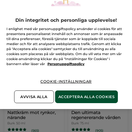
Fyllig och lugnande
Regenererande dag- &
kräm
nattkräm mot rynkor
Tub
40 ml
Burk
75 ml
(155)
(1989)
Din integritet och personliga upplevelse!
I enlighet med vår personuppgiftspolicy använder vi cookies för att
399,00 Kr
699,00 Kr
presentera personaliserat innehåll och annonser som är anpassade
till dina preferenser, föreslå tjänster som är kopplade till sociala
medier och för att analysera webbplatsens trafik. Genom att klicka
LÄGG I
LÄGG I
på "Acceptera alla cookies" samtycker du till användning av alla
VARUKORGEN
VARUKORGEN
cookies som placeras på vår webbplats. Om du vill veta mer om vår
cookie-användning klickar du på "Inställningar för Cookies" i
bannern eller läser vår
Personuppgiftspolicy
COOKIE-INSTÄLLNINGAR
AVVISA ALLA
ACCEPTERA ALLA COOKIES
Nattkräm mot rynkor,
Den ultimata
närande
regenererande vården
Burk
50 ml
Burk
75 ml
(565)
(905)