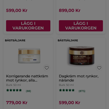
599,00 Kr
899,00 Kr
LÄGG I
LÄGG I
VARUKORGEN
VARUKORGEN
Korrigerande nattkräm
Dagkräm mot rynkor,
mot rynkor, alla
närande
hudtyper
Burk
50 ml
Burk
50 ml
(88)
(875)
779,00 Kr
599,00 Kr