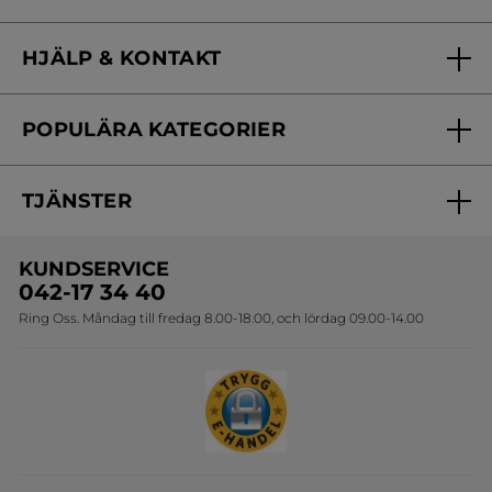
VARUKORGEN
VARUKORGEN
Eau de Toilette för män
Uppstramande och
- Ambre Noir, 50 ml
återfuktande mask
Flaska
50 ml
Tub
75 ml
(161)
(146)
749,00 Kr
329,00 Kr
LÄGG I
LÄGG I
VARUKORGEN
VARUKORGEN
-50%
-40%