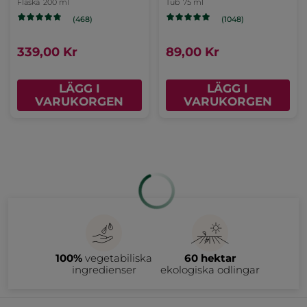
une Evidence
Flaska
200 ml
Tub
75 ml
(468)
(1048)
339,00 Kr
89,00 Kr
LÄGG I
LÄGG I
VARUKORGEN
VARUKORGEN
Dag- & nattkräm -
Essentiell Lystergivande
mogen hud, Pure
Lotion - Anti-Âge
Calendula
Global
Burk
50 ml
Flaska
122 ml
(89)
(986)