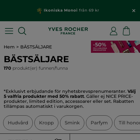
För varje beställning över 229 kr: Få en gåva & fri
frakt
Hem
BÄSTSÄLJARE
BÄSTSÄLJARE
170
produkt(er) funnen/funna
*Exklusivt erbjudande för nyhetsbrevsprenumeranter.
Välj
5 valfria produkter med 50% rabatt
. Gäller ej NICE PRICE-
produkter, limited edition, accessoarer eller set. Rabatten
tillämpas automatiskt i varukorgen.
Hudvård
Kropp
Smink
Parfym
Till hon