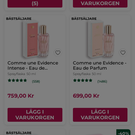
(5)
VARUKORGEN
Comme une Evidence
Comme une Evidence -
Intense - Eau de
Eau de Parfum
Parfum
Sprayflaska
50 ml
Sprayflaska
50 ml
(558)
(1486)
759,00 Kr
699,00 Kr
LÄGG I
LÄGG I
VARUKORGEN
VARUKORGEN
-40%