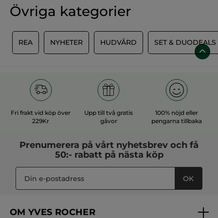
299,00 Kr
549,00 Kr
LÄGG I
LÄGG I
VARUKORGEN
VARUKORGEN
Korrigerande serum
Mild Ansikts- &
mot blemmor
Kroppskräm
Pipettflaska
30 ml
Burk
125 ml
(389)
(881)
449,00 Kr
199,00 Kr
LÄGG I
LÄGG I