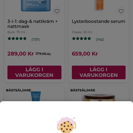
3-i-1: dag-& nattkräm +
Lysterboostande serum
nattmask
Burk
75 ml
Flaska
30 ml
(737)
(742)
289,00 Kr
659,00 Kr
479,00 Kr
LÄGG I
LÄGG I
VARUKORGEN
VARUKORGEN