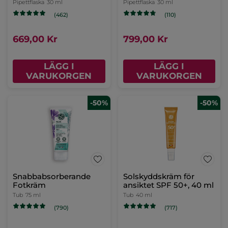
Pipettflaska
30 ml
Pipettflaska
30 ml
(462)
(110)
669,00 Kr
799,00 Kr
LÄGG I
LÄGG I
VARUKORGEN
VARUKORGEN
-50%
-50%
Snabbabsorberande
Solskyddskräm för
Fotkräm
ansiktet SPF 50+, 40 ml
Tub
75 ml
Tub
40 ml
(790)
(717)