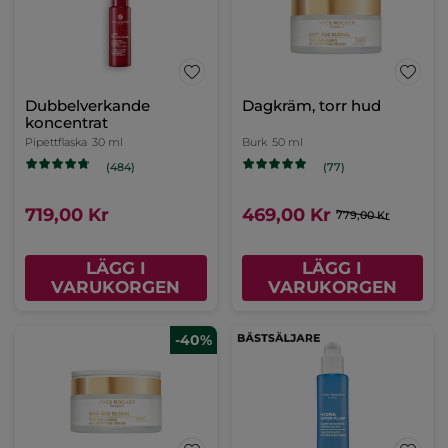
Dubbelverkande
Dagkräm, torr hud
koncentrat
Pipettflaska
30 ml
Burk
50 ml
(484)
(77)
719,00 Kr
469,00 Kr
779,00 Kr
LÄGG I
LÄGG I
VARUKORGEN
VARUKORGEN
-40%