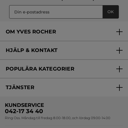
OK
OM YVES ROCHER
Vilka är vi?
HJÄLP & KONTAKT
Vårt engagemang
Frågor & svar
Yves Rocher Foundation
POPULÄRA KATEGORIER
Kontakta oss
Skönhetstips
Nyheter
Spåra min order
Samarbeta med oss
TJÄNSTER
Erbjudanden
Online prislista
Erbjudande per post
Bästsäljare
KUNDSERVICE
Onlineprislista för postorder
Travelsize
042-17 34 40
Ring Oss. Måndag till fredag 8.00-18.00, och lördag 09.00-14.00
Sets