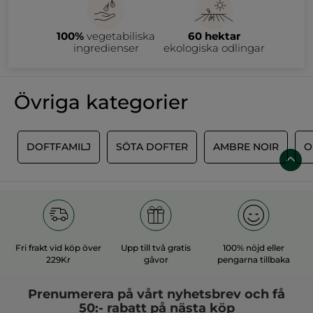
påminda varje dag om vår samhörighet med den inspirerande
naturen. När man använder doften ska man nästan kunna
känna solens varma strålar mot huden samtidigt som man får
100%
vegetabiliska
60 hektar
känslan av att andas in en frisk havsluft. Ta dig tid och ta in
tystnaden i en oändlig öken och förlora dig själv i en
ingredienser
ekologiska odlingar
stjärnbeströdd himmel. Upplev La Collections ljuvliga dofter
idag.
Övriga kategorier
R
DOFTFAMILJ
SÖTA DOFTER
AMBRE NOIR
O
Fri frakt vid köp över
Upp till två gratis
100% nöjd eller
229Kr
gåvor
pengarna tillbaka
Prenumerera på vårt
nyhetsbrev
och få
50:- rabatt på nästa köp