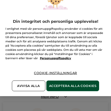
Din integritet och personliga upplevelse!
I enlighet med vår personuppgiftspolicy använder vi cookies för att
presentera personaliserat innehåll och annonser som är anpassade
till dina preferenser, föreslå tjänster som är kopplade till sociala
medier och för att analysera webbplatsens trafik. Genom att klicka
på "Acceptera alla cookies" samtycker du till användning av alla
cookies som placeras på vår webbplats. Om du vill veta mer om vår
cookie-användning klickar du på "Inställningar för Cookies" i
bannern eller läser vår
Personuppgiftspolicy
COOKIE-INSTÄLLNINGAR
La Collection, doftserien till henne
La Collection är vår senaste kvinnliga doftserie. Serien är helt
inspirerad av naturen och baserad på botaniska ingredienser.
AVVISA ALLA
ACCEPTERA ALLA COOKIES
Naturen har stor betydelse i våra liv. Yves Rochers Eau de
Parfum-kollektion består därför av dofter som fångar dessa
magiska ögonblick, långt från vardagslivets kaos. Dofterna är
MER INFO
riktiga upplevelser i sig. De är därför helt äkta och autentiska.
De ger oss ny kraft och påminner oss om oss själva. Det är
dofter som är fyllda av känslor och som lockar till nya
upptäckter och till att uttrycka sig själv. Detta för att vi ska bli