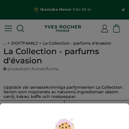
Ikoniska Monoi
från 69 kr
...
DOFTFAMILJ
La Collection - parfums d'évasion
La Collection - parfums
d'évasion
0
produkt(er) funnen/funna
Upptäck vår senastekvinnliga parfymserien La Collection.
Serien som inspirerats av naturens ingredienser såsom
vanilj, kakao, kaffe och rosépeppar.
FILTRERA
SORTERA EFTER