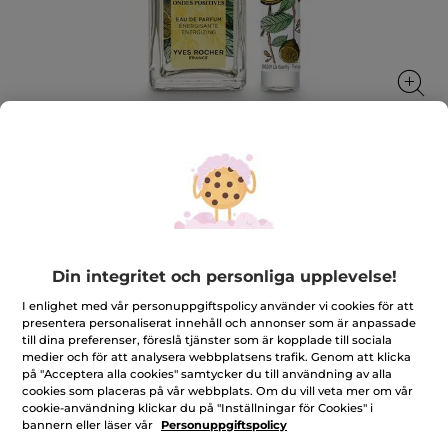
Citrus-duo
Fräschör och vitalitet i varje doftton
★★★★★
★★★★★
2.3
(3)
LÄGG TILL RECENSION
Din integritet och personliga upplevelse!
2.3
av
509,00 Kr
I enlighet med vår personuppgiftspolicy använder vi cookies för att
1048,00 Kr
-51%
5
presentera personaliserat innehåll och annonser som är anpassade
stjärnor.
Läs
till dina preferenser, föreslå tjänster som är kopplade till sociala
Antal
recensioner
medier och för att analysera webbplatsens trafik. Genom att klicka
för
på "Acceptera alla cookies" samtycker du till användning av alla
Citrus-
cookies som placeras på vår webbplats. Om du vill veta mer om vår
duo
cookie-användning klickar du på "Inställningar för Cookies" i
LÄGG I VARUKORGEN
bannern eller läser vår
Personuppgiftspolicy