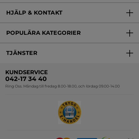
Vilka är vi?
HJÄLP & KONTAKT
Vårt engagemang
Frågor & svar
Yves Rocher Foundation
POPULÄRA KATEGORIER
Kontakta oss
Skönhetstips
Nyheter
Spåra min order
Samarbeta med oss
TJÄNSTER
Erbjudanden
Online prislista
Erbjudande per post
Bästsäljare
KUNDSERVICE
Onlineprislista för postorder
Travelsize
042-17 34 40
Ring Oss. Måndag till fredag 8.00-18.00, och lördag 09.00-14.00
Sets
Skapa din festlook