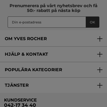
Prenumerera på vårt
nyhetsbrev
och få
50:- rabatt på nästa köp
OK
OM YVES ROCHER
Vilka är vi?
HJÄLP & KONTAKT
Vårt engagemang
Frågor & svar
Yves Rocher Foundation
POPULÄRA KATEGORIER
Kontakta oss
Skönhetstips
Nyheter
Spåra min order
Samarbeta med oss
TJÄNSTER
Erbjudanden
Online prislista
Erbjudande per post
Bästsäljare
KUNDSERVICE
Onlineprislista för postorder
Travelsize
042-17 34 40