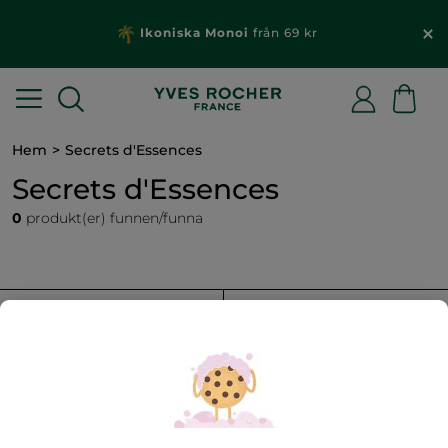
Ikoniska Monoi
från 69 kr
Hem
Secrets d'Essences
Secrets d'Essences
0
produkt(er) funnen/funna
FILTRERA
SORTERA EFTER