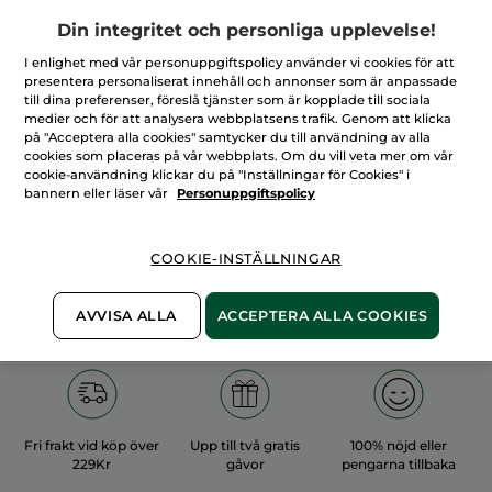
Din integritet och personliga upplevelse!
I enlighet med vår personuppgiftspolicy använder vi cookies för att
presentera personaliserat innehåll och annonser som är anpassade
till dina preferenser, föreslå tjänster som är kopplade till sociala
medier och för att analysera webbplatsens trafik. Genom att klicka
100%
vegetabiliska
60 hektar
på "Acceptera alla cookies" samtycker du till användning av alla
ingredienser
ekologiska odlingar
cookies som placeras på vår webbplats. Om du vill veta mer om vår
cookie-användning klickar du på "Inställningar för Cookies" i
bannern eller läser vår
Personuppgiftspolicy
Övriga kategorier
COOKIE-INSTÄLLNINGAR
AVVISA ALLA
ACCEPTERA ALLA COOKIES
Fri frakt vid köp över
Upp till två gratis
100% nöjd eller
229Kr
gåvor
pengarna tillbaka