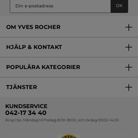
OK
OM YVES ROCHER
Vilka är vi?
HJÄLP & KONTAKT
Vårt engagemang
Frågor & svar
Yves Rocher Foundation
POPULÄRA KATEGORIER
Kontakta oss
Skönhetstips
Nyheter
Spåra min order
Samarbeta med oss
TJÄNSTER
Erbjudanden
Online prislista
Erbjudande per post
Bästsäljare
KUNDSERVICE
Onlineprislista för postorder
Travelsize
042-17 34 40
Ring Oss. Måndag till fredag 8.00-18.00, och lördag 09.00-14.00
Sets
Skapa din festlook