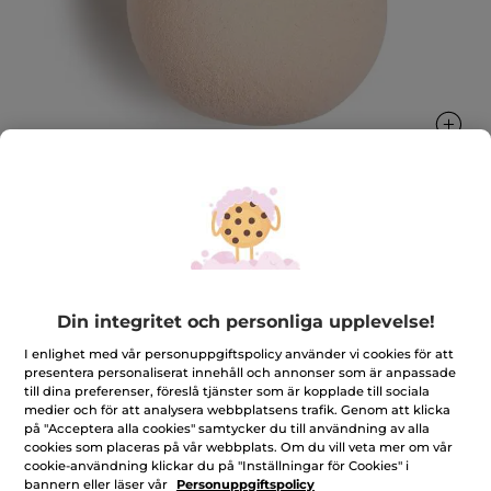
Foundationsvamp
Foundationsvamp för ett felfritt resultat
Din integritet och personliga upplevelse!
★★★★★
★★★★★
3.8
(69)
LÄGG TILL RECENSION
3.8
I enlighet med vår personuppgiftspolicy använder vi cookies för att
av
209,00 Kr
presentera personaliserat innehåll och annonser som är anpassade
5
till dina preferenser, föreslå tjänster som är kopplade till sociala
stjärnor.
Läs
medier och för att analysera webbplatsens trafik. Genom att klicka
Antal
recensioner
på "Acceptera alla cookies" samtycker du till användning av alla
för
cookies som placeras på vår webbplats. Om du vill veta mer om vår
Foundationsvamp
cookie-användning klickar du på "Inställningar för Cookies" i
bannern eller läser vår
Personuppgiftspolicy
LÄGG I VARUKORGEN