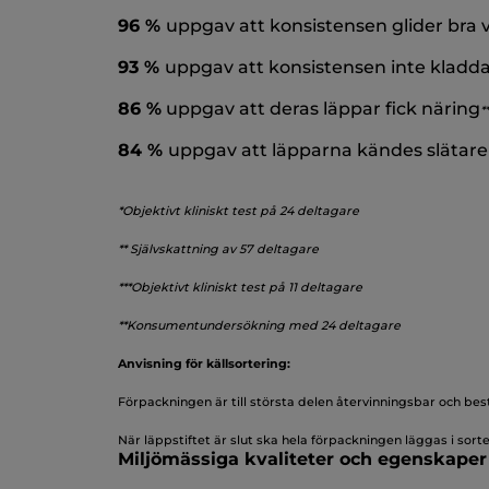
96 %
uppgav att konsistensen glider bra 
93 %
uppgav att konsistensen inte kladd
86 %
uppgav att deras läppar fick näring
*
*
84 %
uppgav att läpparna kändes slätare
*Objektivt kliniskt test på 24 deltagare
** Självskattning av 57 deltagare
***Objektivt kliniskt test på 11 deltagare
**Konsumentundersökning med 24 deltagare
Anvisning för källsortering:
Förpackningen är till största delen återvinningsbar och best
När läppstiftet är slut ska hela förpackningen läggas i sort
Miljömässiga kvaliteter och egenskaper