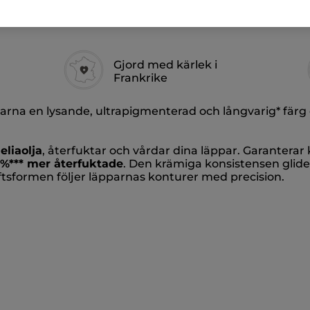
Gjord med kärlek i
Frankrike
arna en lysande, ultrapigmenterad och långvarig* färg
liaolja
, återfuktar och vårdar dina läppar. Garantera
 %*** mer återfuktade
. Den krämiga konsistensen glide
iftsformen följer läpparnas konturer med precision.