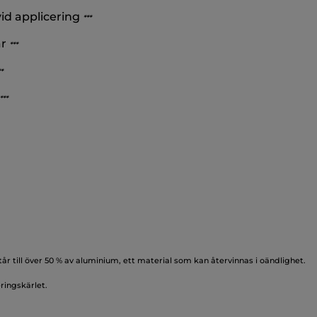
vid applicering
*
*
*
ar
*
*
*
*
*
*
*
år till över 50 % av aluminium, ett material som kan återvinnas i oändlighet.
eringskärlet.