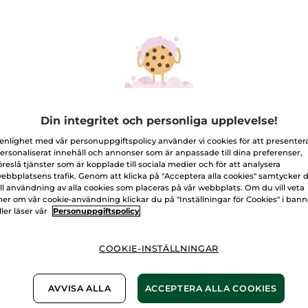
för
Rouge
Botanique
210.Tuliprosa
Satin
läppstift
Antal
L
Din integritet och personliga upplevelse!
Fri frakt över 
 enlighet med vår personuppgiftspolicy använder vi cookies för att presenter
Levereras från 
ersonaliserat innehåll och annonser som är anpassade till dina preferenser,
Säker betalni
öreslå tjänster som är kopplade till sociala medier och för att analysera
ebbplatsens trafik. Genom att klicka på "Acceptera alla cookies" samtycker 
100% nöjd elle
ill användning av alla cookies som placeras på vår webbplats. Om du vill veta
er om vår cookie-användning klickar du på "Inställningar för Cookies" i ban
ller läser vår
Personuppgiftspolicy
Frakt- och exped
LÄS MER I VÅRA
COOKIE-INSTÄLLNINGAR
-50% vid köp av 
AVVISA ALLA
ACCEPTERA ALLA COOKIES