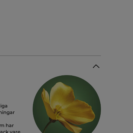
tiga
ningar
om har
tack vare