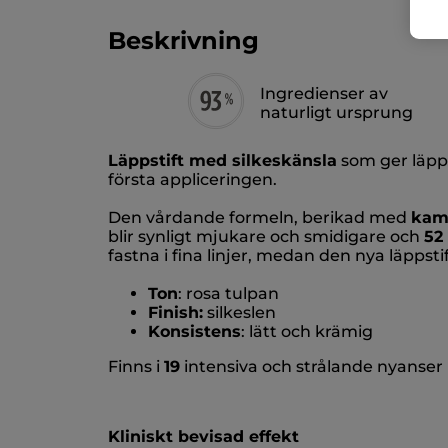
Beskrivning
Ingredienser av
naturligt ursprung
Läppstift med silkeskänsla
som ger läpp
första appliceringen.
Den vårdande formeln, berikad med
kame
blir synligt mjukare och smidigare och
52
fastna i fina linjer, medan den nya läppst
Ton
: rosa tulpan
Finish:
silkeslen
Konsistens
: lätt och krämig
Finns i
19
intensiva och strålande nyanser
Kliniskt bevisad effekt