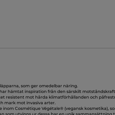
 läpparna, som ger omedelbar näring.
har hämtat inspiration från den särskilt motståndskraf
t resistent mot hårda klimatförhållanden och påfrest
ch mark mot invasiva arter.
kare inom Cosmétique Végétale® (vegansk kosmetika), s
Oljan som utvinns ur dessa har en unik sammansättning 