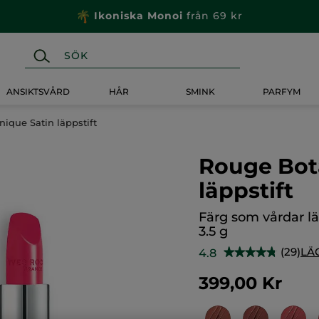
Ikoniska Monoi
från 69 kr
ANSIKTSVÅRD
HÅR
SMINK
PARFYM
ique Satin läppstift
Rouge Bot
läppstift
Färg som vårdar l
3.5 g
(29)
LÄ
4.8
★★★★★
★★★★★
4.8
av
399,00 Kr
5
stjärnor.
Läs
recensioner