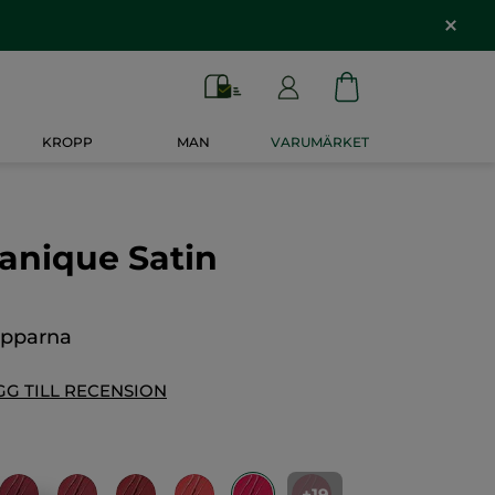
KROPP
MAN
VARUMÄRKET
anique Satin
äpparna
GG TILL RECENSION
+19