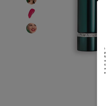
I
p
f
w
t
m
e