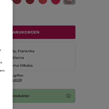
ÄGG I VARUKORGEN
229 kr
a
La Gacilly, Frankrike
ng med Klarna
du
r pengarna tillbaka
nern
itionsavgifter
 KÖPVILLKOR
2 sminkprodukter