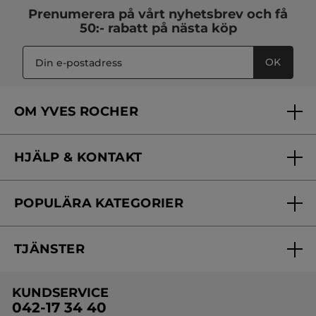
Prenumerera på vårt
nyhetsbrev
och få
50:- rabatt på nästa köp
OK
OM YVES ROCHER
Vilka är vi?
HJÄLP & KONTAKT
Vårt engagemang
Frågor & svar
Yves Rocher Foundation
POPULÄRA KATEGORIER
Kontakta oss
Skönhetstips
Nyheter
Spåra min order
Samarbeta med oss
TJÄNSTER
Erbjudanden
Online prislista
Erbjudande per post
Bästsäljare
KUNDSERVICE
Onlineprislista för postorder
Travelsize
042-17 34 40