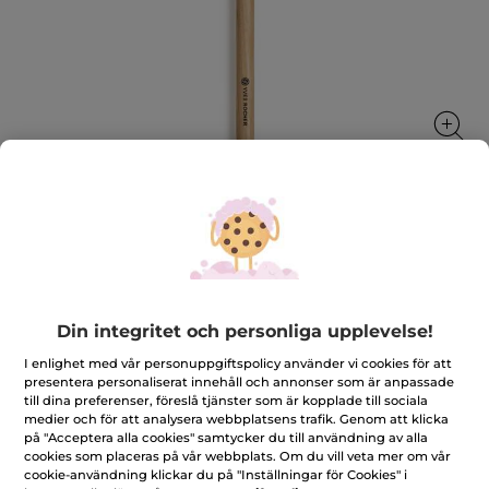
Ögonskskuggsborste - platt no. 5
Den perfekta borsten för att applicera ögonskugga.
★★★★★
★★★★★
4.8
(51)
LÄGG TILL RECENSION
Din integritet och personliga upplevelse!
4.8
av
249,00 Kr
I enlighet med vår personuppgiftspolicy använder vi cookies för att
5
presentera personaliserat innehåll och annonser som är anpassade
stjärnor.
till dina preferenser, föreslå tjänster som är kopplade till sociala
Läs
Antal
recensioner
medier och för att analysera webbplatsens trafik. Genom att klicka
för
på "Acceptera alla cookies" samtycker du till användning av alla
Ögonskskuggsborste
cookies som placeras på vår webbplats. Om du vill veta mer om vår
-
cookie-användning klickar du på "Inställningar för Cookies" i
platt
LÄGG I VARUKORGEN
no.