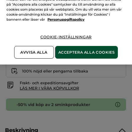
Matt
på "Acceptera alla cookies" samtycker du till användning av alla
läppstift
Antal
cookies som placeras på vår webbplats. Om du vill veta mer om vår
cookie-användning klickar du på "Inställningar för Cookies" i
bannern eller läser vår
Personuppgiftspolicy
LÄGG I VARUKORGEN
COOKIE-INSTÄLLNINGAR
Fri frakt över 229 kr
AVVISA ALLA
ACCEPTERA ALLA COOKIES
Levereras från La Gacilly, Frankrike
Säker betalning med Klarna
100% nöjd eller pengarna tillbaka
Frakt- och expeditionsavgifter
LÄS MER I VÅRA KÖPVILLKOR
-50% vid köp av 2 sminkprodukter
Beskrivning