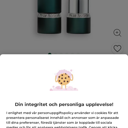
Rouge Botanique Matt läppstift
Färg som vårdar läpparna
3.5 g
★★★★★
★★★★★
4.8
(72)
LÄGG TILL RECENSION
4.8
av
399,00 Kr
5
Din integritet och personliga upplevelse!
stjärnor.
Läs
I enlighet med vår personuppgiftspolicy använder vi cookies för att
recensioner
+12
presentera personaliserat innehåll och annonser som är anpassade
för
Rouge
till dina preferenser, föreslå tjänster som är kopplade till sociala
105. Jasminnude
Botanique
medier och för att analysera webbplatsens trafik. Genom att klicka