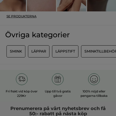
MER
SE PRODUKTERNA
Övriga kategorier
M
SMINK
LÄPPAR
LÄPPSTIFT
SMINKTILLBEHÖ
Fri frakt vid köp över
Upp till två gratis
100% nöjd eller
229Kr
gåvor
pengarna tillbaka
Prenumerera på vårt
nyhetsbrev
och få
50:- rabatt på nästa köp