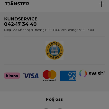
TJÄNSTER
Erbjudanden
Online prislista
Erbjudande per post
Bästsäljare
KUNDSERVICE
Onlineprislista för postorder
Travelsize
042-17 34 40
Ring Oss. Måndag till fredag 8.00-18.00, och lördag 09.00-14.00
Sets
Skapa din festlook
Följ oss