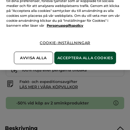
till dina preferenser, föreslå tjänster som är kopplade till sociala
Matt
läppstift
medier och för att analysera webbplatsens trafik. Genom att klicka
Antal
på "Acceptera alla cookies" samtycker du till användning av alla
cookies som placeras på vår webbplats. Om du vill veta mer om vår
cookie-användning klickar du på "Inställningar för Cookies" i
bannern eller läser vår
Personuppgiftspolicy
LÄGG I VARUKORGEN
COOKIE-INSTÄLLNINGAR
Fri frakt över 229 kr
Levereras från La Gacilly, Frankrike
AVVISA ALLA
ACCEPTERA ALLA COOKIES
Säker betalning med Klarna
100% nöjd eller pengarna tillbaka
Frakt- och expeditionsavgifter
LÄS MER I VÅRA KÖPVILLKOR
-50% vid köp av 2 sminkprodukter
Beskrivning