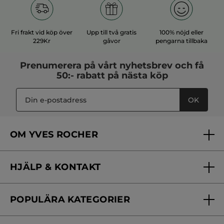
Fri frakt vid köp över
Upp till två gratis
100% nöjd eller
229Kr
gåvor
pengarna tillbaka
Prenumerera på vårt
nyhetsbrev
och få
50:- rabatt på nästa köp
OK
OM YVES ROCHER
Vilka är vi?
HJÄLP & KONTAKT
Vårt engagemang
Frågor & svar
Yves Rocher Foundation
POPULÄRA KATEGORIER
Kontakta oss
Skönhetstips
Nyheter
Spåra min order
Samarbeta med oss