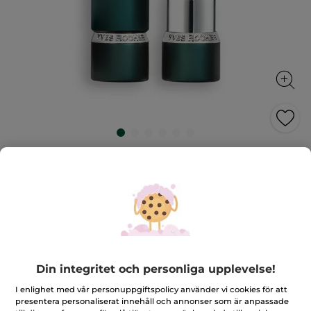
Rouge Botanique Matt läppstift
Färg som vårdar läpparna
3.5 g
★★★★★
★★★★★
4.8
(72)
LÄGG TILL RECENSION
4.8
av
399,00 Kr
5
stjärnor.
Din integritet och personliga upplevelse!
Läs
recensioner
+12
för
I enlighet med vår personuppgiftspolicy använder vi cookies för att
Rouge
presentera personaliserat innehåll och annonser som är anpassade
215. Lagerros
Botanique