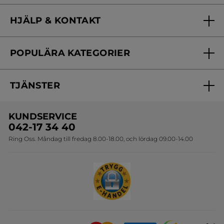
Vilka är vi?
HJÄLP & KONTAKT
Vårt engagemang
Frågor & svar
Yves Rocher Foundation
POPULÄRA KATEGORIER
Kontakta oss
Skönhetstips
Nyheter
Spåra min order
Samarbeta med oss
TJÄNSTER
Erbjudanden
Online prislista
Erbjudande per post
Bästsäljare
KUNDSERVICE
Onlineprislista för postorder
Travelsize
042-17 34 40
Ring Oss. Måndag till fredag 8.00-18.00, och lördag 09.00-14.00
Sets
Skapa din festlook