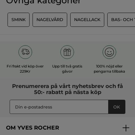
Övriga kategorier
G
SMINK
NAGELVÅRD
NAGELLACK
BAS- OCH
Fri frakt vid köp över
Upp till två gratis
100% nöjd eller
229Kr
gåvor
pengarna tillbaka
Prenumerera på vårt
nyhetsbrev
och få
50:- rabatt på nästa köp
OK
OM YVES ROCHER