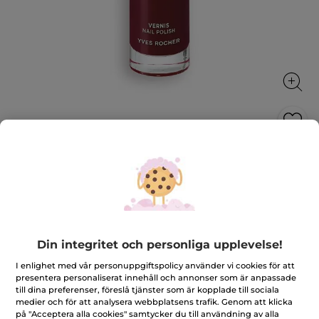
Nagellack – Glansgivande, gel-effekt,
15. Svart körsbär
Maximalt med färg och glans med omtanke om
planeten
5 ml
Din integritet och personliga upplevelse!
★★★★★
★★★★★
4.7
(60)
LÄGG TILL RECENSION
I enlighet med vår personuppgiftspolicy använder vi cookies för att
4.7
av
199,00 Kr
presentera personaliserat innehåll och annonser som är anpassade
5
till dina preferenser, föreslå tjänster som är kopplade till sociala
stjärnor.
medier och för att analysera webbplatsens trafik. Genom att klicka
Läs
recensioner
på "Acceptera alla cookies" samtycker du till användning av alla
+28