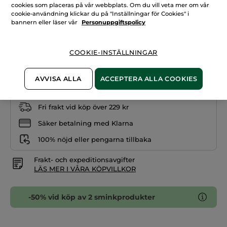
för
cookies som placeras på vår webbplats. Om du vill veta mer om vår
Nagellack
cookie-användning klickar du på "Inställningar för Cookies" i
Sakura Rosa
–
bannern eller läser vår
Personuppgiftspolicy
Glansgivande,
gel-
Antal
effekt,
02.
Rosa
COOKIE-INSTÄLLNINGAR
pärlemor
PRODUKTEN ÄR TILLFÄLLIGT SLUT
AVVISA ALLA
ACCEPTERA ALLA COOKIES
Fri frakt vid köp över 229 kr
Säker betalning med Klarna
100% nöjd eller pengarna tillbaka
Frakt- och expeditionsavgifter
LÄS MER I VÅRA KÖPVILLKOR
-50% vid köp av 2 sminkprodukter