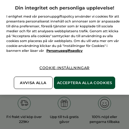
Din integritet och personliga upplevelse!
I enlighet med vår personuppgiftspolicy använder vi cookies för att
presentera personaliserat innehåll och annonser som är anpassade
till dina preferenser, föreslå tjänster som är kopplade till sociala
medier och för att analysera webbplatsens trafik. Genom att klicka
100%
vegetabiliska
60 hektar
på "Acceptera alla cookies" samtycker du till användning av alla
ingredienser
ekologiska odlingar
cookies som placeras på vår webbplats. Om du vill veta mer om vår
cookie-användning klickar du på "Inställningar för Cookies" i
bannern eller läser vår
Personuppgiftspolicy
Övriga kategorier
COOKIE-INSTÄLLNINGAR
AVVISA ALLA
ACCEPTERA ALLA COOKIES
Fri frakt vid köp över
Upp till två gratis
100% nöjd eller
229Kr
gåvor
pengarna tillbaka