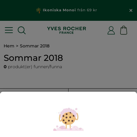
Ikoniska Monoi
från 69 kr
Hem
Sommar 2018
Sommar 2018
0
produkt(er) funnen/funna
FILTRERA
SORTERA EFTER