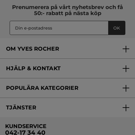
Prenumerera på vårt
nyhetsbrev
och få
50:- rabatt på nästa köp
OK
OM YVES ROCHER
Vilka är vi?
HJÄLP & KONTAKT
Vårt engagemang
Frågor & svar
Yves Rocher Foundation
POPULÄRA KATEGORIER
Kontakta oss
Skönhetstips
Nyheter
Spåra min order
Samarbeta med oss
TJÄNSTER
Erbjudanden
Online prislista
Erbjudande per post
Bästsäljare
KUNDSERVICE
Onlineprislista för postorder
Travelsize
042-17 34 40