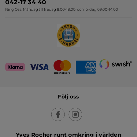
Travelsize
042-17 34 40
Ring Oss. Måndag till fredag 8.00-18.00, och lördag 09.00-14.00
Sets
Skapa din festlook
Följ oss
Yves Rocher runt omkring i världen