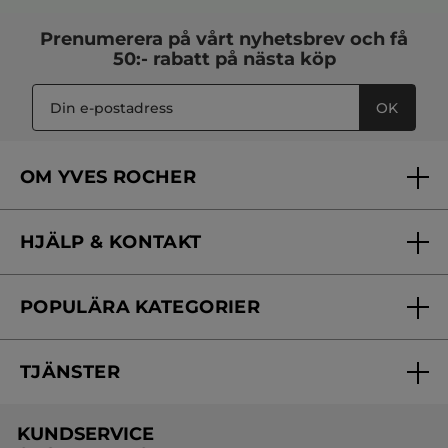
Prenumerera på vårt
nyhetsbrev
och få
50:- rabatt på nästa köp
OK
OM YVES ROCHER
Vilka är vi?
HJÄLP & KONTAKT
Vårt engagemang
Frågor & svar
Yves Rocher Foundation
POPULÄRA KATEGORIER
Kontakta oss
Skönhetstips
Nyheter
Spåra min order
Samarbeta med oss
TJÄNSTER
Erbjudanden
Online prislista
Erbjudande per post
Bästsäljare
KUNDSERVICE
Onlineprislista för postorder