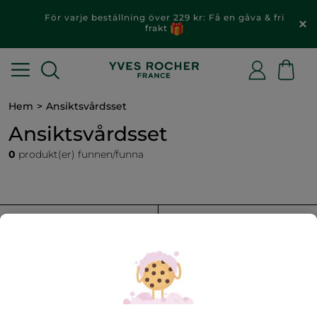
För varje beställning över 229 kr: Få en gåva & fri
frakt
Hem
Ansiktsvårdsset
Ansiktsvårdsset
0
produkt(er) funnen/funna
FILTRERA
SORTERA EFTER