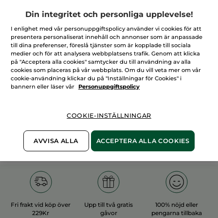
Din integritet och personliga upplevelse!
I enlighet med vår personuppgiftspolicy använder vi cookies för att
presentera personaliserat innehåll och annonser som är anpassade
till dina preferenser, föreslå tjänster som är kopplade till sociala
medier och för att analysera webbplatsens trafik. Genom att klicka
100%
vegetabiliska
60 hektar
på "Acceptera alla cookies" samtycker du till användning av alla
ingredienser
ekologiska odlingar
cookies som placeras på vår webbplats. Om du vill veta mer om vår
cookie-användning klickar du på "Inställningar för Cookies" i
bannern eller läser vår
Personuppgiftspolicy
Övriga kategorier
COOKIE-INSTÄLLNINGAR
E
RESESTORLEK
BÄSTSÄLJARE
VALENTINE_FLAG
AVVISA ALLA
ACCEPTERA ALLA COOKIES
Fri frakt vid köp över
Upp till två gratis
100% nöjd eller
229Kr
gåvor
pengarna tillbaka