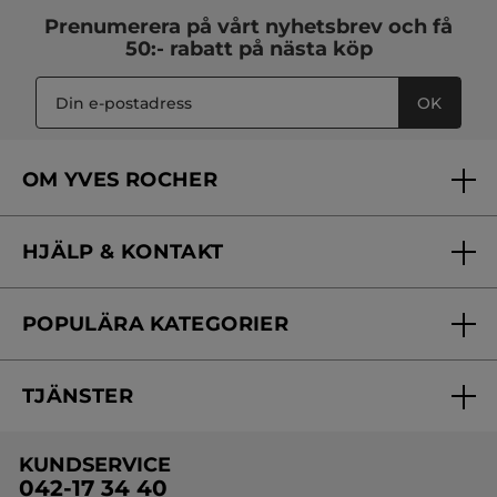
Prenumerera på vårt
nyhetsbrev
och få
50:- rabatt på nästa köp
OK
OM YVES ROCHER
Vilka är vi?
HJÄLP & KONTAKT
Vårt engagemang
Frågor & svar
Yves Rocher Foundation
POPULÄRA KATEGORIER
Kontakta oss
Skönhetstips
Nyheter
Spåra min order
Samarbeta med oss
TJÄNSTER
Erbjudanden
Online prislista
Erbjudande per post
Bästsäljare
KUNDSERVICE
Onlineprislista för postorder
Travelsize
042-17 34 40