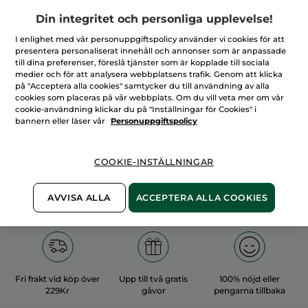
Din integritet och personliga upplevelse!
I enlighet med vår personuppgiftspolicy använder vi cookies för att
presentera personaliserat innehåll och annonser som är anpassade
till dina preferenser, föreslå tjänster som är kopplade till sociala
medier och för att analysera webbplatsens trafik. Genom att klicka
100%
vegetabiliska
60 hektar
på "Acceptera alla cookies" samtycker du till användning av alla
ingredienser
ekologiska odlingar
cookies som placeras på vår webbplats. Om du vill veta mer om vår
cookie-användning klickar du på "Inställningar för Cookies" i
bannern eller läser vår
Personuppgiftspolicy
Övriga kategorier
COOKIE-INSTÄLLNINGAR
AVVISA ALLA
ACCEPTERA ALLA COOKIES
Fri frakt vid köp över
Upp till två gratis
100% nöjd eller
229Kr
gåvor
pengarna tillbaka