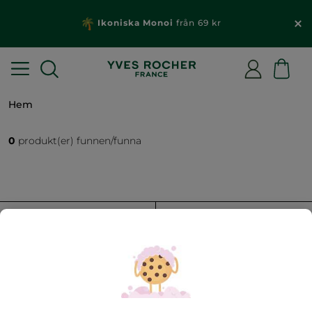
Ikoniska Monoi
från 69 kr
Hem
0
produkt(er) funnen/funna
FILTRERA
SORTERA EFTER