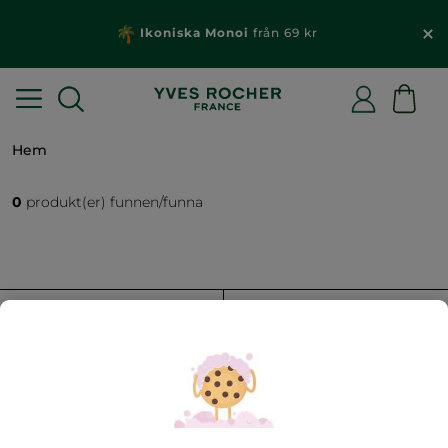
Ikoniska Monoi
från 69 kr
Hem
0
produkt(er) funnen/funna
FILTRERA
SORTERA EFTER