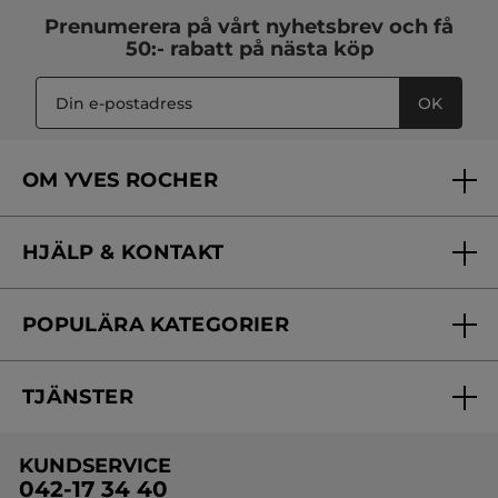
Prenumerera på vårt
nyhetsbrev
och få
50:- rabatt på nästa köp
OK
OM YVES ROCHER
Vilka är vi?
HJÄLP & KONTAKT
Vårt engagemang
Frågor & svar
Yves Rocher Foundation
POPULÄRA KATEGORIER
Kontakta oss
Skönhetstips
Nyheter
Spåra min order
Samarbeta med oss
TJÄNSTER
Erbjudanden
Online prislista
Erbjudande per post
Bästsäljare
KUNDSERVICE
Onlineprislista för postorder
Travelsize
042-17 34 40