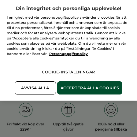
Din integritet och personliga upplevelse!
I enlighet med vår personuppgiftspolicy använder vi cookies för att
presentera personaliserat innehåll och annonser som är anpassade
till dina preferenser, föreslå tjänster som är kopplade till sociala
medier och för att analysera webbplatsens trafik. Genom att klicka
100%
vegetabiliska
60 hektar
på "Acceptera alla cookies" samtycker du till användning av alla
ingredienser
ekologiska odlingar
cookies som placeras på vår webbplats. Om du vill veta mer om vår
cookie-användning klickar du på "Inställningar för Cookies" i
bannern eller läser vår
Personuppgiftspolicy
Övriga kategorier
COOKIE-INSTÄLLNINGAR
AVVISA ALLA
ACCEPTERA ALLA COOKIES
Fri frakt vid köp över
Upp till två gratis
100% nöjd eller
229Kr
gåvor
pengarna tillbaka