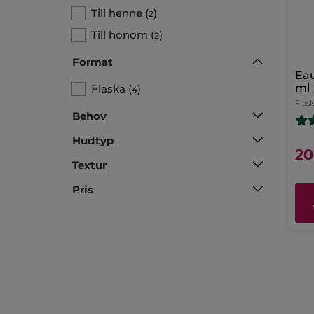
Till henne
(
)
2
Till honom
(
)
2
Format
Eau
ml
Flaska
(
)
4
Flas
Behov
Hudtyp
20
Textur
Pris