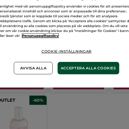
 enlighet med vår personuppgiftspolicy använder vi cookies för att presenter
ersonaliserat innehåll och annonser som är anpassade till dina preferenser,
öreslå tjänster som är kopplade till sociala medier och för att analysera
ebbplatsens trafik. Genom att klicka på "Acceptera alla cookies" samtycker 
ill användning av alla cookies som placeras på vår webbplats. Om du vill veta
 de Toilette -
Lystergivande 35-
Eau de
er om vår cookie-användning klickar du på "Inställningar för Cookies" i ban
ue d'Été, Monoi,
dagars kur - Anti-Âge
män - 
ller läser vår
Personuppgiftspolicy
 ml
Global
ka
100 ml
Burk
10.5 ml
Flaska
10
(1527)
(220)
COOKIE-INSTÄLLNINGAR
9,00 Kr
400,00 Kr
899,
399,00 Kr
999,00 Kr
AVVISA ALLA
ACCEPTERA ALLA COOKIES
LÄGG I
LÄGG I
VARUKORGEN
VARUKORGEN
VA
-60%