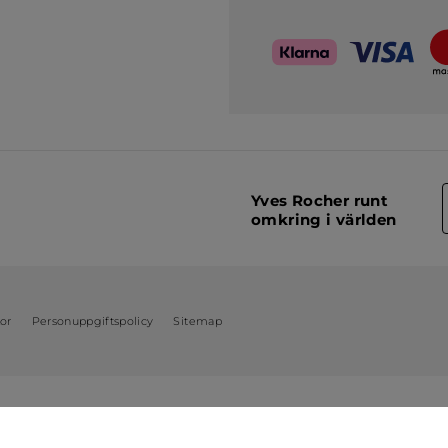
Yves Rocher runt
omkring i världen
kor
Personuppgiftspolicy
Sitemap