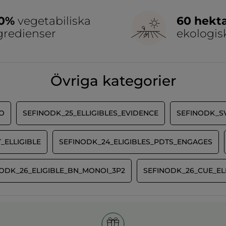
00%
vegetabiliska
60 hekt
gredienser
ekologis
Övriga kategorier
O
SEFINODK_25_ELLIGIBLES_EVIDENCE
SEFINODK_S
_ELLIGIBLE
SEFINODK_24_ELIGIBLES_PDTS_ENGAGES
ODK_26_ELIGIBLE_BN_MONOI_3P2
SEFINODK_26_CUE_EL