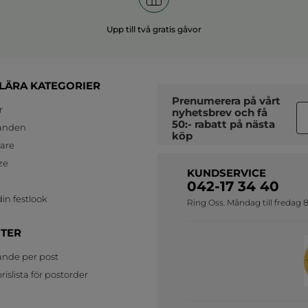
Upp till två gratis gåvor
LÄRA KATEGORIER
Prenumerera på vårt
r
nyhetsbrev
och få
50:- rabatt på nästa
anden
köp
jare
ze
KUNDSERVICE
042-17 34 40
in festlook
Ring Oss. Måndag till fredag 8
STER
ande per post
islista för postorder