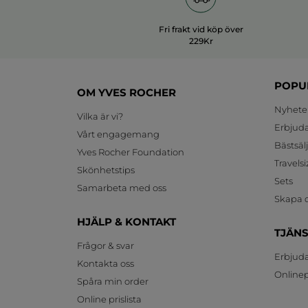
Fri frakt vid köp över
229Kr
POPU
OM YVES ROCHER
Nyhete
Vilka är vi?
Erbjud
Vårt engagemang
Bästsäl
Yves Rocher Foundation
Travelsi
Skönhetstips
Sets
Samarbeta med oss
Skapa d
HJÄLP & KONTAKT
TJÄN
Frågor & svar
Erbjud
Kontakta oss
Onlinepr
Spåra min order
Online prislista