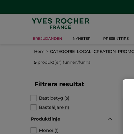
ERBJUDANDEN
NYHETER
PRESENTTIPS
Hem
CATEGORIE_LOCAL_CREATION_PROM
5
produkt(er) funnen/funna
Filtrera resultat
Bäst betyg
(
)
5
Bästsäljare
(
)
1
Produktlinje
Monoï
(
)
1