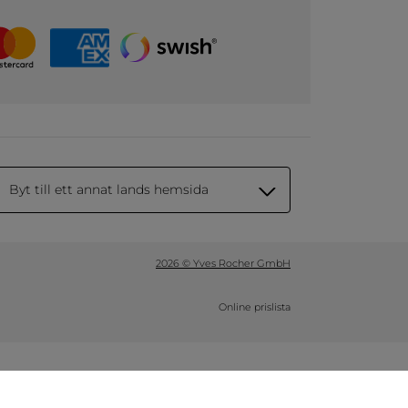
Byt till ett annat lands hemsida
2026 © Yves Rocher GmbH
Online prislista