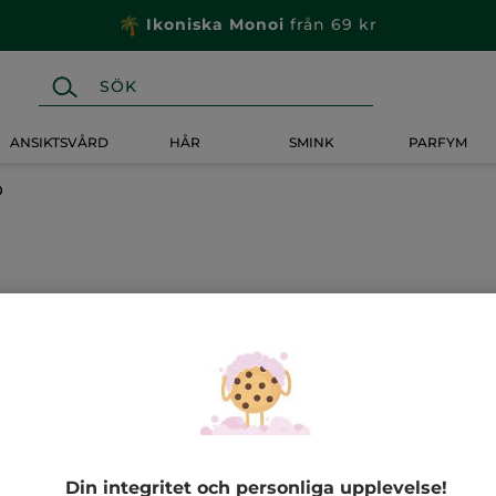
Ikoniska Monoi
från 69 kr
ANSIKTSVÅRD
HÅR
SMINK
PARFYM
O
-13%
-60%
Din integritet och personliga upplevelse!