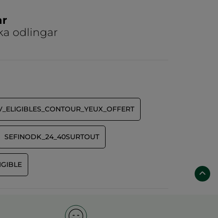
ar
ka odlingar
V_ELIGIBLES_CONTOUR_YEUX_OFFERT
SEFINODK_24_40SURTOUT
IGIBLE