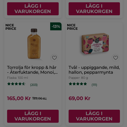
LÄGG I
LÄGG I
VARUKORGEN
VARUKORGEN
-13%
Torrolja för kropp & hår
Tvål - uppiggande, mild,
- Återfuktande, Monoi,
hallon, pepparmynta
100 ml
Flaska
100 ml
Papper
80 g
(203)
(111)
165,00 Kr
69,00 Kr
189,00 Kr
LÄGG I
LÄGG I
VARUKORGEN
VARUKORGEN