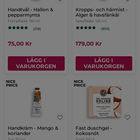
Handtvål - Hallon &
Kropps- och hårmist -
pepparmynta
Alger & havsfänkål
Pumpflaska
190 ml
Sprayflaska
100 ml
(218)
(893)
75,00 Kr
179,00 Kr
LÄGG I
LÄGG I
VARUKORGEN
VARUKORGEN
Handkräm - Mango &
Fast duschgel -
koriander
Kokosnöt
Tub
30 ml
Solid
100 g