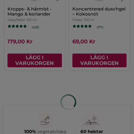
Kropps- & hårmist -
Koncentrerad duschgel
Mango & koriander
– Kokosnöt
Sprayflaska
100 ml
Flaska
100 ml
(431)
(117)
179,00 Kr
69,00 Kr
LÄGG I
LÄGG I
VARUKORGEN
VARUKORGEN
100%
vegetabiliska
60 hektar