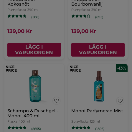
Kokosnöt
Bourbonvanilj
Pumpflaska
390 ml
Pumpflaska
390 ml
(506)
(895)
139,00 Kr
139,00 Kr
LÄGG I
LÄGG I
VARUKORGEN
VARUKORGEN
-13%
Schampo & Duschgel -
Monoi Parfymerad Mist
Monoi, 400 ml
Flaska
400 ml
Sprayflaska
125 ml
(5655)
(1895)