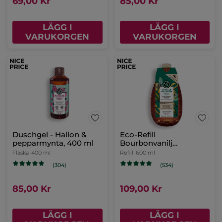
69,00 Kr
85,00 Kr
LÄGG I
LÄGG I
VARUKORGEN
VARUKORGEN
Duschgel - Hallon &
Eco-Refill
pepparmynta, 400 ml
Bourbonvanilj
Duschgel
Flaska
400 ml
Refill
600 ml
(304)
(534)
85,00 Kr
109,00 Kr
LÄGG I
LÄGG I