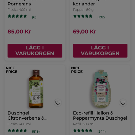
Pomerans
koriander
Flaska
400 ml
Papper
80 g
(6)
(102)
85,00 Kr
69,00 Kr
LÄGG I
LÄGG I
VARUKORGEN
VARUKORGEN
Duschgel
Eco-refill Hallon &
Citronverbena &
Pepparmynta Duschgel
Kamomill, 400 ml
Flaska
400 ml
Refill
600 ml
(819)
(244)