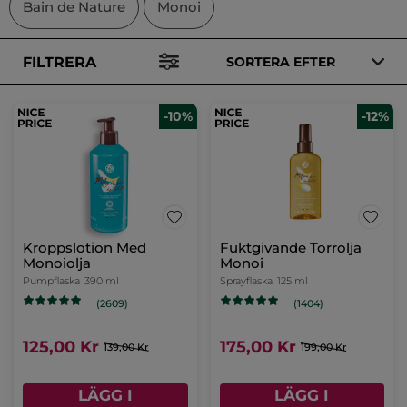
Bain de Nature
Monoi
FILTRERA
SORTERA EFTER
-10%
-12%
Kroppslotion Med
Fuktgivande Torrolja
Monoiolja
Monoi
Pumpflaska
390 ml
Sprayflaska
125 ml
(2609)
(1404)
125,00 Kr
175,00 Kr
139,00 Kr
199,00 Kr
LÄGG I
LÄGG I