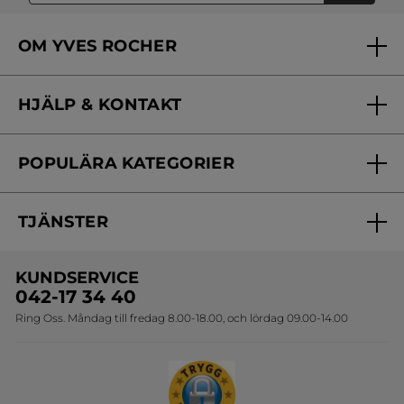
OM YVES ROCHER
Vilka är vi?
HJÄLP & KONTAKT
Vårt engagemang
Frågor & svar
Yves Rocher Foundation
POPULÄRA KATEGORIER
Kontakta oss
Skönhetstips
Nyheter
Spåra min order
Samarbeta med oss
TJÄNSTER
Erbjudanden
Online prislista
Erbjudande per post
Bästsäljare
KUNDSERVICE
Onlineprislista för postorder
Travelsize
042-17 34 40
Ring Oss. Måndag till fredag 8.00-18.00, och lördag 09.00-14.00
Sets
Skapa din festlook