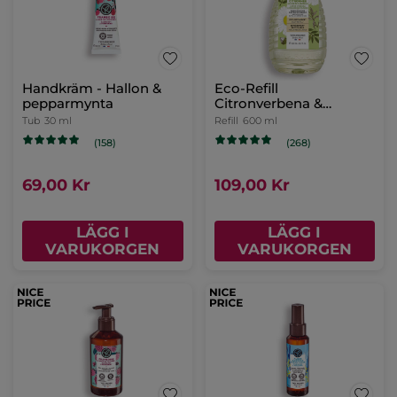
Handkräm - Hallon &
Eco-Refill
pepparmynta
Citronverbena &
Kamomill Duschgel
Tub
30 ml
Refill
600 ml
(158)
(268)
69,00 Kr
109,00 Kr
LÄGG I
LÄGG I
VARUKORGEN
VARUKORGEN