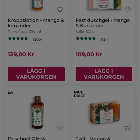
Kroppslotion - Mango &
Fast duschgel - Mango
koriander
& Koriander
Pumpflaska
390 ml
Solid
100 g
(200)
(121)
139,00 Kr
109,00 Kr
LÄGG I
LÄGG I
VARUKORGEN
VARUKORGEN
NY
Duschgel Oliv &
Tvål - Mango &