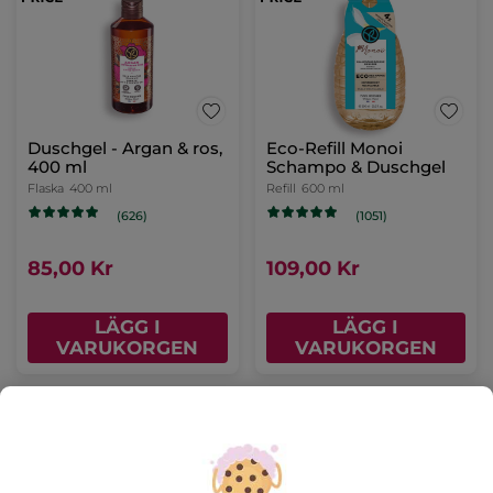
Duschgel - Argan & ros,
Eco-Refill Monoi
400 ml
Schampo & Duschgel
Flaska
400 ml
Refill
600 ml
(626)
(1051)
85,00 Kr
109,00 Kr
LÄGG I
LÄGG I
VARUKORGEN
VARUKORGEN