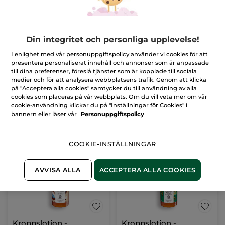
Duschgel -
Kropps- & hårmist -
Din integritet och personliga upplevelse!
Bourbonvanilj, 400 ml
Bourbonvanilj
Flaska
400 ml
Sprayflaska
100 ml
I enlighet med vår personuppgiftspolicy använder vi cookies för att
presentera personaliserat innehåll och annonser som är anpassade
(666)
(1026)
till dina preferenser, föreslå tjänster som är kopplade till sociala
medier och för att analysera webbplatsens trafik. Genom att klicka
85,00 Kr
179,00 Kr
på "Acceptera alla cookies" samtycker du till användning av alla
cookies som placeras på vår webbplats. Om du vill veta mer om vår
cookie-användning klickar du på "Inställningar för Cookies" i
LÄGG I
LÄGG I
bannern eller läser vår
Personuppgiftspolicy
VARUKORGEN
VARUKORGEN
COOKIE-INSTÄLLNINGAR
AVVISA ALLA
ACCEPTERA ALLA COOKIES
Kroppslotion -
Kroppslotion -