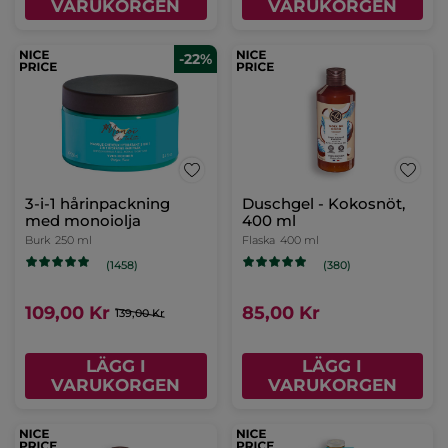
VARUKORGEN
VARUKORGEN
-22%
3-i-1 hårinpackning
Duschgel - Kokosnöt,
med monoiolja
400 ml
Burk
250 ml
Flaska
400 ml
(1458)
(380)
109,00 Kr
85,00 Kr
139,00 Kr
LÄGG I
LÄGG I
VARUKORGEN
VARUKORGEN