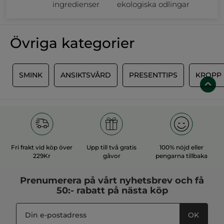
ingredienser
ekologiska odlingar
Övriga kategorier
N
SMINK
ANSIKTSVÅRD
PRESENTTIPS
KROPP
Fri frakt vid köp över
Upp till två gratis
100% nöjd eller
229Kr
gåvor
pengarna tillbaka
Prenumerera på vårt
nyhetsbrev
och få
50:- rabatt på nästa köp
OK