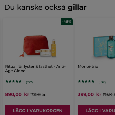
klassificeringsvärde
★★★★★
★★★★★
Du kanske också
gillar
Inget
omdöme
för
LÄGG TILL RECENSION
-48%
Ritual för lyster & fasthet - Anti-
Monoi-trio
Âge Global
(722)
(1563)
890,00 kr
399,00 kr
1723,00 kr
668,00 
LÄGG I VARUKORGEN
LÄGG I VAR