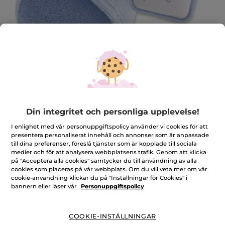
BADSET : Handduk för håret,
Din integritet och personliga upplevelse!
Rengöringssvamp
I enlighet med vår personuppgiftspolicy använder vi cookies för att
★★★★★
★★★★★
LÄGG TILL RECENSION
presentera personaliserat innehåll och annonser som är anpassade
Inget
till dina preferenser, föreslå tjänster som är kopplade till sociala
omdöme
medier och för att analysera webbplatsens trafik. Genom att klicka
för
Antal
på "Acceptera alla cookies" samtycker du till användning av alla
cookies som placeras på vår webbplats. Om du vill veta mer om vår
cookie-användning klickar du på "Inställningar för Cookies" i
bannern eller läser vår
Personuppgiftspolicy
PRODUKTEN ÄR TILLFÄLLIGT SLUT
COOKIE-INSTÄLLNINGAR