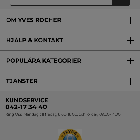
OM YVES ROCHER
Vilka är vi?
HJÄLP & KONTAKT
Vårt engagemang
Frågor & svar
Yves Rocher Foundation
POPULÄRA KATEGORIER
Kontakta oss
Skönhetstips
Nyheter
Spåra min order
Samarbeta med oss
TJÄNSTER
Erbjudanden
Online prislista
Erbjudande per post
Bästsäljare
KUNDSERVICE
Onlineprislista för postorder
Travelsize
042-17 34 40
Ring Oss. Måndag till fredag 8.00-18.00, och lördag 09.00-14.00
Sets
Skapa din festlook