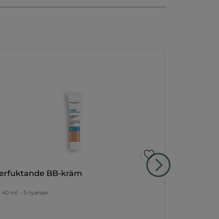
erfuktande BB-kräm
DuoDeal ko
serum - An
40 ml
- 5 nyanser
2 x 30ml =
60 ml