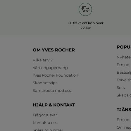
Fri frakt vid köp över
229Kr
POPU
OM YVES ROCHER
Nyhete
Vilka är vi?
Erbjud
Vårt engagemang
Bästsäl
Yves Rocher Foundation
Travelsi
Skönhetstips
Sets
Samarbeta med oss
Skapa d
HJÄLP & KONTAKT
TJÄN
Frågor & svar
Erbjud
Kontakta oss
Onlinepr
Spåra min order