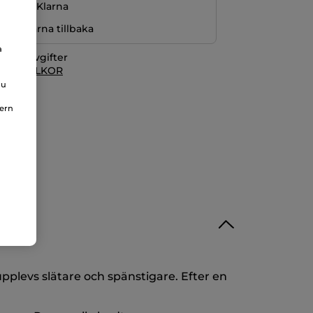
ng med Klarna
r pengarna tillbaka
a
itionsavgifter
 KÖPVILLKOR
du
nern
plevs slätare och spänstigare. Efter en