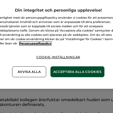
Säker betalni
Din integritet och personliga upplevelse!
100% nöjd elle
 enlighet med vår personuppgiftspolicy använder vi cookies för att presenter
Frakt- och exped
ersonaliserat innehåll och annonser som är anpassade till dina preferenser,
LÄS MER I VÅRA
öreslå tjänster som är kopplade till sociala medier och för att analysera
ebbplatsens trafik. Genom att klicka på "Acceptera alla cookies" samtycker 
ill användning av alla cookies som placeras på vår webbplats. Om du vill veta
er om vår cookie-användning klickar du på "Inställningar för Cookies" i ban
ller läser vår
Personuppgiftspolicy
COOKIE-INSTÄLLNINGAR
AVVISA ALLA
ACCEPTERA ALLA COOKIES
tabiliskt kollagen återfuktar omedelbart huden som up
skonturen definierats.