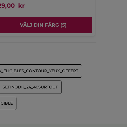
29,00 kr
799,00 
VÄLJ DIN FÄRG (5)
L
V_ELIGIBLES_CONTOUR_YEUX_OFFERT
SEFINODK_24_40SURTOUT
IGIBLE