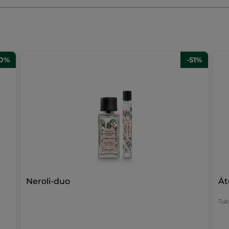
30%
-51%
Neroli-duo
Åt
Tub