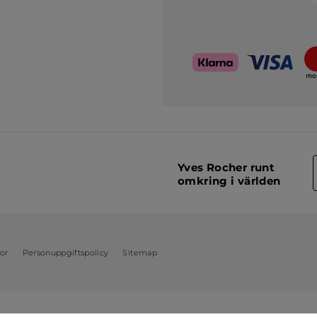
Yves Rocher runt
omkring i världen
kor
Personuppgiftspolicy
Sitemap