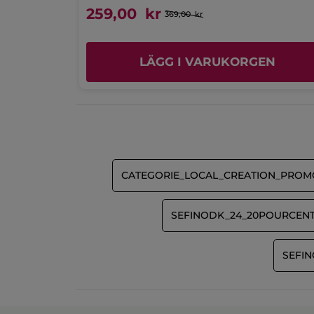
259,00 kr
369,00 kr
EN
LÄGG I VARUKORGEN
CATEGORIE_LOCAL_CREATION_PROM
SEFINODK_24_20POURCENT
SEFIN