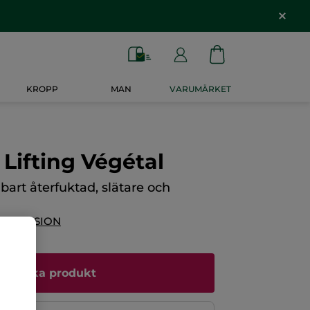
KROPP
MAN
VARUMÄRKET
Lifting Végétal
art återfuktad, slätare och
 RECENSION
Bevaka produkt