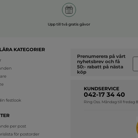
Upp till två gratis gåvor
LÄRA KATEGORIER
Prenumerera på vårt
r
nyhetsbrev
och få
50:- rabatt på nästa
anden
köp
jare
ze
KUNDSERVICE
042-17 34 40
in festlook
Ring Oss. Måndag till fredag 8
STER
ande per post
islista för postorder