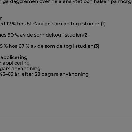
miga dagcrèmen över hela ansiktet och halsen på morgo
r
12 % hos 81 % av de som deltog i studien(1)
 90 % av de som deltog i studien(2)
% hos 67 % av de som deltog i studien(3)
r applicering
r applicering
dagars användning
 43–65 år, efter 28 dagars användning