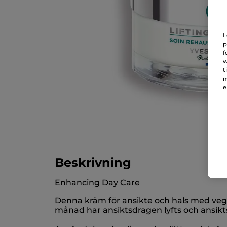
I
p
f
w
t
m
e
Beskrivning
Enhancing Day Care
Denna kräm för ansikte och hals med vege
månad har ansiktsdragen lyfts och ansikt