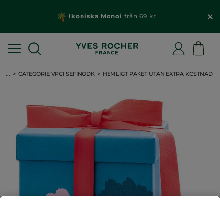
Ikoniska Monoi
från 69 kr
...
CATEGORIE VPCI SEFINODK
HEMLIGT PAKET UTAN EXTRA KOSTNAD