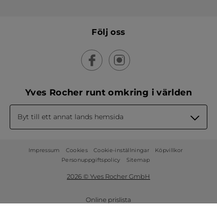
Följ oss
Yves Rocher runt omkring i världen
Byt till ett annat lands hemsida
Impressum
Cookies
Cookie-inställningar
Köpvillkor
Personuppgiftspolicy
Sitemap
2026 © Yves Rocher GmbH
Online prislista