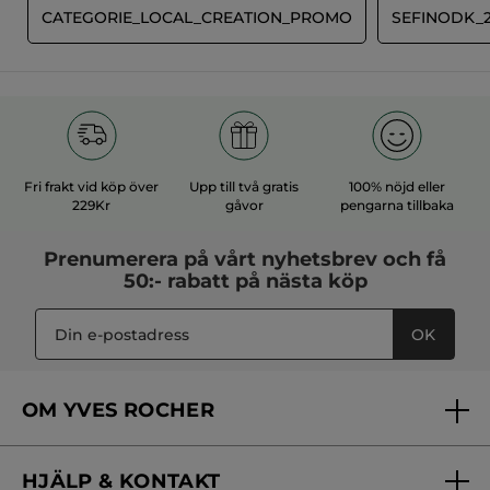
E
CATEGORIE_LOCAL_CREATION_PROMO
SEFINODK_2
Fri frakt vid köp över
Upp till två gratis
100% nöjd eller
229Kr
gåvor
pengarna tillbaka
Prenumerera på vårt
nyhetsbrev
och få
50:- rabatt på nästa köp
OK
OM YVES ROCHER
Vilka är vi?
HJÄLP & KONTAKT