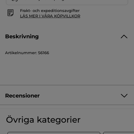
Frakt- och expeditionsavgifter
LÄS MER I VÅRA KÖPVILLKOR
Beskrivning
Artikelnummer: S6166
Recensioner
Var först med att lämna en recension!
Inget
klassificeringsvärde
★★★★★
★★★★★
Övriga kategorier
Inget
omdöme
för
LÄGG TILL RECENSION