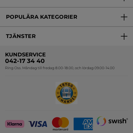
Vårt engagemang
Frågor & svar
Yves Rocher Foundation
POPULÄRA KATEGORIER
Kontakta oss
Skönhetstips
Nyheter
Spåra min order
Samarbeta med oss
TJÄNSTER
Erbjudanden
Online prislista
Erbjudande per post
Bästsäljare
KUNDSERVICE
Onlineprislista för postorder
Travelsize
042-17 34 40
Ring Oss. Måndag till fredag 8.00-18.00, och lördag 09.00-14.00
Sets
Skapa din festlook