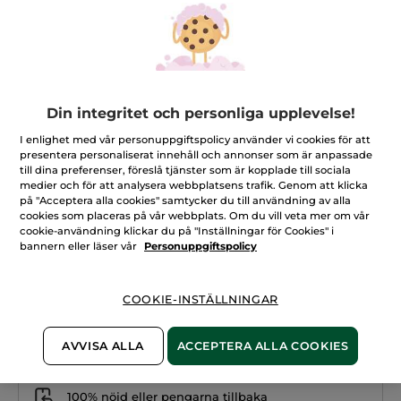
Din integritet och personliga upplevelse!
I enlighet med vår personuppgiftspolicy använder vi cookies för att
presentera personaliserat innehåll och annonser som är anpassade
till dina preferenser, föreslå tjänster som är kopplade till sociala
HEMLIGT PAKET UTAN EXTRA
medier och för att analysera webbplatsens trafik. Genom att klicka
på "Acceptera alla cookies" samtycker du till användning av alla
KOSTNAD
cookies som placeras på vår webbplats. Om du vill veta mer om vår
★★★★★
★★★★★
cookie-användning klickar du på "Inställningar för Cookies" i
LÄGG TILL RECENSION
bannern eller läser vår
Personuppgiftspolicy
Inget
omdöme
för
COOKIE-INSTÄLLNINGAR
Bevaka produkt
AVVISA ALLA
ACCEPTERA ALLA COOKIES
Säker betalning med Klarna
100% nöjd eller pengarna tillbaka