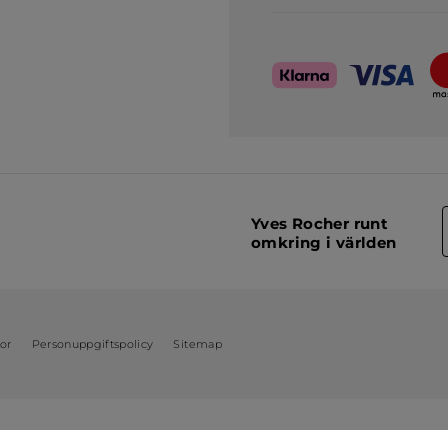
Yves Rocher runt
omkring i världen
kor
Personuppgiftspolicy
Sitemap