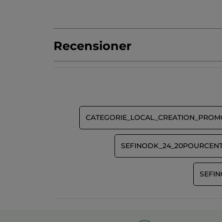
Recensioner
Var först med att lämna en recension!
Inget
klassificeringsvärde
★★★★★
★★★★★
Inget
omdöme
LÄGG TILL RECENSION
för
CATEGORIE_LOCAL_CREATION_PROM
SEFINODK_24_20POURCENT
SEFIN