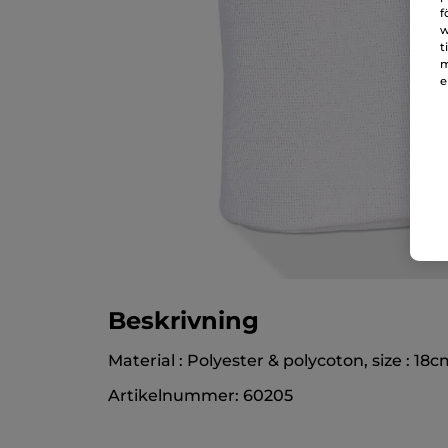
f
w
t
m
e
Beskrivning
Material : Polyester & polycoton, size : 18
Artikelnummer: 60205