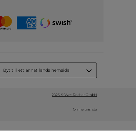
Byt till ett annat lands hemsida
2026 © Yves Rocher GmbH
Online prislista