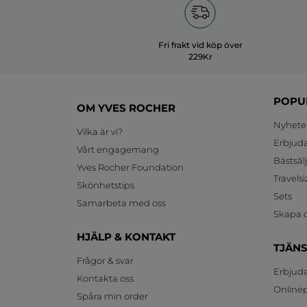
Fri frakt vid köp över
229Kr
POPU
OM YVES ROCHER
Nyhete
Vilka är vi?
Erbjud
Vårt engagemang
Bästsäl
Yves Rocher Foundation
Travelsi
Skönhetstips
Sets
Samarbeta med oss
Skapa d
HJÄLP & KONTAKT
TJÄN
Frågor & svar
Erbjud
Kontakta oss
Onlinepr
Spåra min order