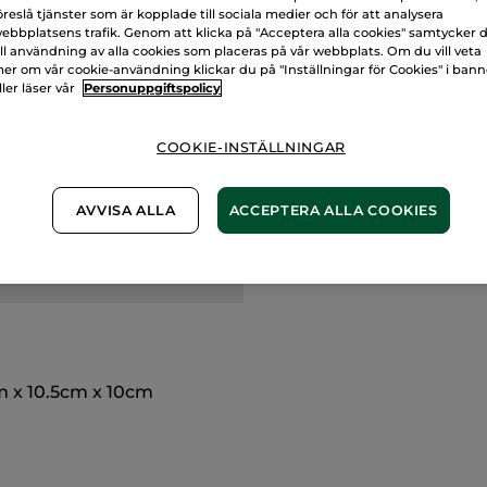
öreslå tjänster som är kopplade till sociala medier och för att analysera
Frakt- och exped
ebbplatsens trafik. Genom att klicka på "Acceptera alla cookies" samtycker 
ill användning av alla cookies som placeras på vår webbplats. Om du vill veta
LÄS MER I VÅRA
er om vår cookie-användning klickar du på "Inställningar för Cookies" i ban
ller läser vår
Personuppgiftspolicy
COOKIE-INSTÄLLNINGAR
AVVISA ALLA
ACCEPTERA ALLA COOKIES
cm x 10.5cm x 10cm