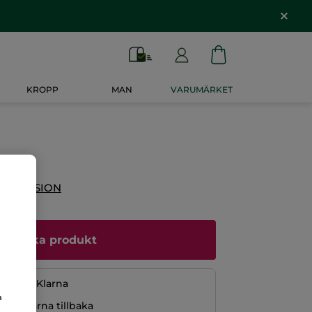
KROPP
MAN
VARUMÄRKET
 RECENSION
Bevaka produkt
ng med Klarna
a
r pengarna tillbaka