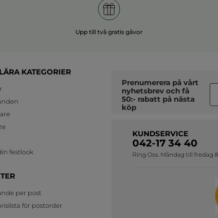
Upp till två gratis gåvor
LÄRA KATEGORIER
Prenumerera på vårt
r
nyhetsbrev
och få
50:- rabatt på nästa
anden
köp
jare
ze
KUNDSERVICE
042-17 34 40
in festlook
Ring Oss. Måndag till fredag 8
STER
ande per post
islista för postorder